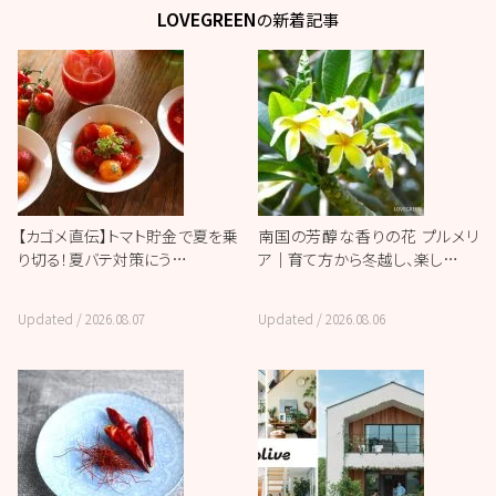
LOVEGREEN
の新着記事
【カゴメ直伝】トマト貯金で夏を乗
南国の芳醇な香りの花 プルメリ
り切る！夏バテ対策にう…
ア｜育て方から冬越し、楽し…
Updated /
2026.08.07
Updated /
2026.08.06