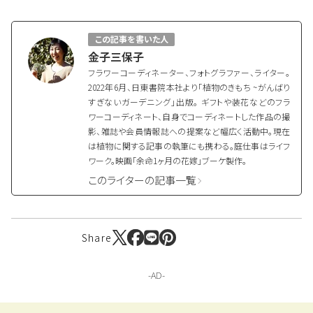
この記事を書いた人
金子三保子
フラワーコーディネーター、フォトグラファー、ライター。
2022年6月、日東書院本社より「植物のきもち ~がんばり
すぎないガーデニング」出版。 ギフトや装花などのフラ
ワーコーディネート、自身でコーディネートした作品の撮
影、雑誌や会員情報誌への提案など幅広く活動中。現在
は植物に関する記事の執筆にも携わる。庭仕事はライフ
ワーク。映画「余命1ヶ月の花嫁」ブーケ製作。
このライターの記事一覧
Share