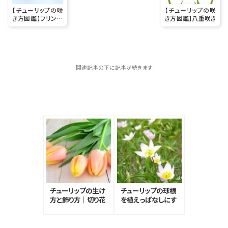
【チューリップの咲
【チューリップの咲
き方図鑑】フリンジ
き方図鑑】八重咲き
咲き
-関連記事の下に記事が続きます-
チューリップの生け
チューリップの球根
方と飾り方｜切り花
を植えっぱなしにす
を長持ちさせるコツ
る方法や保存方法