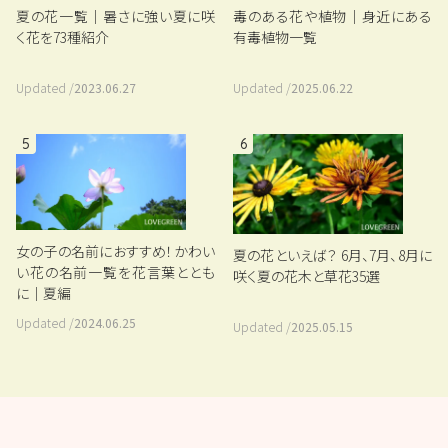
夏の花一覧｜暑さに強い夏に咲
毒のある花や植物｜身近にある
く花を73種紹介
有毒植物一覧
Updated /
2023.06.27
Updated /
2025.06.22
5
6
女の子の名前におすすめ！かわい
夏の花といえば？ 6月、7月、8月に
い花の名前一覧を花言葉ととも
咲く夏の花木と草花35選
に｜夏編
Updated /
2024.06.25
Updated /
2025.05.15