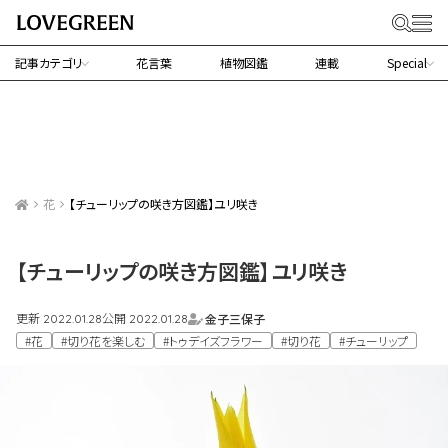
記事カテゴリ
花言葉
植物図鑑
連載
Special
花
【チューリップの咲き方図鑑】ユリ咲き
【チューリップの咲き方図鑑】ユリ咲き
更新
公開
金子三保子
2022.01.28
2022.01.28
#花
#切り花を楽しむ
#トゥデイズフラワー
#切り花
#チューリップ