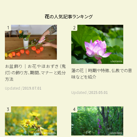
花
の人気記事ランキング
1
2
お盆飾り｜お花やほおずき（鬼
蓮の花｜時期や特徴、仏教での意
灯）の飾り方、期間、マナーと処分
味などを紹介
方法
Updated /
2019.07.01
Updated /
2025.05.01
3
4