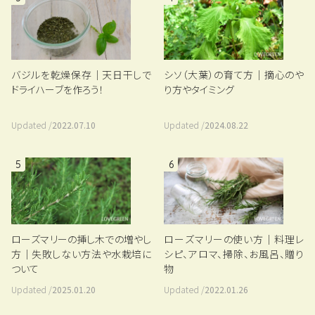
バジルを乾燥保存｜天日干しで
シソ（大葉）の育て方｜摘心のや
ドライハーブを作ろう！
り方やタイミング
Updated /
2022.07.10
Updated /
2024.08.22
5
6
ローズマリーの挿し木での増やし
ローズマリーの使い方｜料理レ
方｜失敗しない方法や水栽培に
シピ、アロマ、掃除、お風呂、贈り
ついて
物
Updated /
2025.01.20
Updated /
2022.01.26