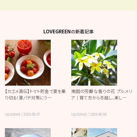
LOVEGREEN
の新着記事
【カゴメ直伝】トマト貯金で夏を乗
南国の芳醇な香りの花 プルメリ
り切る！夏バテ対策にう…
ア｜育て方から冬越し、楽し…
Updated /
2026.08.07
Updated /
2026.08.06