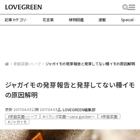
記事カテゴリ
花言葉
植物図鑑
連載
Special
家庭菜園・ハーブ
ジャガイモの発芽報告と発芽してない種イモの原因解明
ジャガイモの発芽報告と発芽してない種イモ
の原因解明
更新
公開
LOVEGREEN編集部
2017.04.03
2017.04.03
#家庭菜園・ハーブ
#ベランダ菜園～sana garden～
#家庭菜園
#ジャガイモ