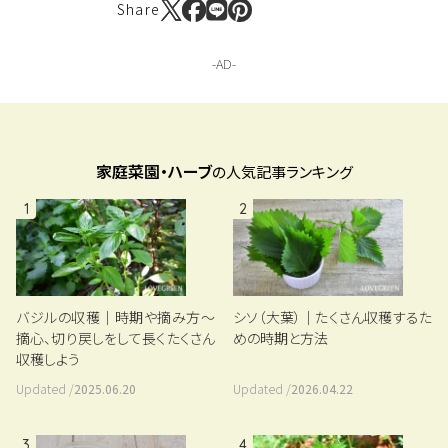
Share
家庭菜園・ハーブ
の人気記事ランキング
1
2
バジルの収穫｜時期や摘み方～
シソ（大葉）｜たくさん収穫するた
摘心、切り戻しをして長くたくさん
めの時期と方法
収穫しよう
Updated /
2025.06.20
Updated /
2026.04.22
3
4