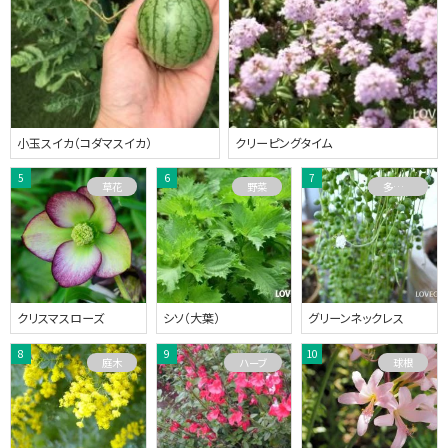
小玉スイカ（コダマスイカ）
クリーピングタイム
草花
野菜
多肉植物
クリスマスローズ
シソ（大葉）
グリーンネックレス
庭木
ハーブ
球根