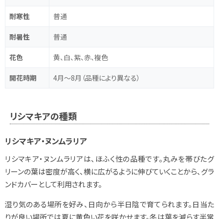
耐寒性
普通
耐暑性
普通
花色
黄、白、紫、赤、複色
開花時期
4月～8月（品種により異なる）
リシマキアの種類
リシマキア・ヌンムラリア
リシマキア・ヌンムラリアは、ほふく性の品種です。丸みを帯びたグ
リーンの葉は密度が高く、横に広がるように伸びていくことから、グラ
ンドカバーとして利用されます。
湿り気のある場所を好み、日向から半日陰で育てられます。日当た
りが良い場所では夏に黄色い花を咲かせます。冬は葉を減らす半常