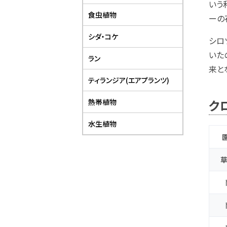
いう
食虫植物
ーの
シダ・コケ
シロ
いた
ラン
来と
ティランジア(エアプランツ)
ク
熱帯植物
水生植物
草