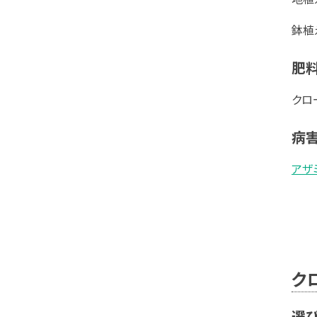
鉢植
肥
クロ
病
アザ
ク
選