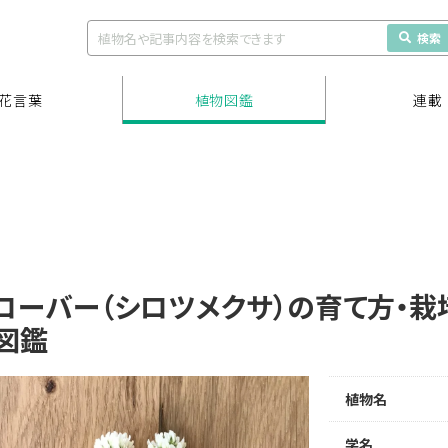
検索
花言葉
植物図鑑
連載
ローバー（シロツメクサ）の育て方・
図鑑
植物名
学名