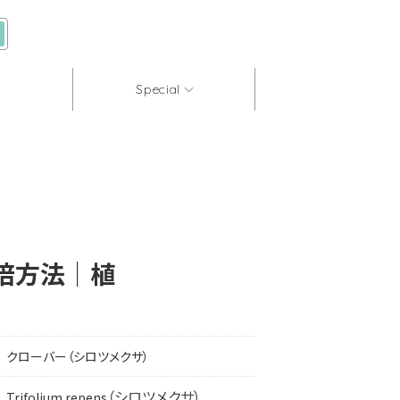
Special
栽培方法｜植
クローバー（シロツメクサ）
（シロツメクサ）
Trifolium repens