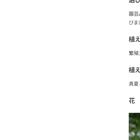
園芸
びま
植
繁殖
植え
真夏
花