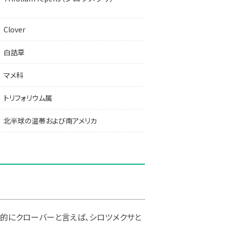
Clover
白詰草
マメ科
トリフォリウム属
北半球の温帯および南アメリカ
般的にクローバーと言えば、シロツメクサと