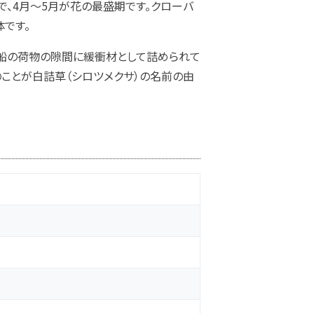
で、4月～5月が花の最盛期です。クローバ
です。
船の荷物の隙間に緩衝材として詰められて
のことが白詰草（シロツメクサ）の名前の由