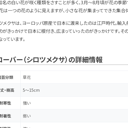
和名の白い花が咲く種類をさすことが多く、3月～8月頃が花の季節
花は一つの花のように見えますが、小さな花が集まってできた集合体
ツメクサは、ヨーロッパ原産で日本に渡来したのは江戸時代。輸入
のがきっかけで日本に根付き、広まっていったのがきっかけです。そ
なっています。
ローバー（シロツメクサ）の詳細情報
園芸分類
草花
丈・樹高
5～15cm
耐寒性
強い
耐暑性
弱い