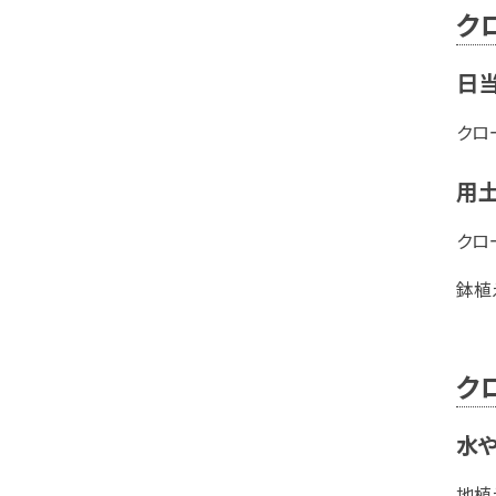
ク
日当
クロ
用
クロ
鉢植
ク
水
地植