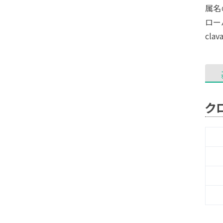
属名
ロー
cla
ク