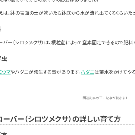
えは、鉢の表面の土が乾いたら鉢底から水が流れ出てくるくらいたっ
料
ーバー（シロツメクサ）は、根粒菌によって窒素固定できるので肥料
害虫
ミウマ
やハダニが発生する事があります。
ハダニ
は葉水をかけてやる
-関連記事の下に記事が続きます-
ローバー（シロツメクサ）の詳しい育て方
び方