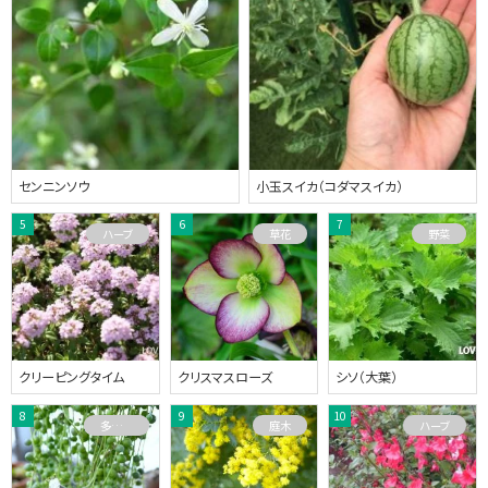
センニンソウ
小玉スイカ（コダマスイカ）
ハーブ
草花
野菜
クリーピングタイム
クリスマスローズ
シソ（大葉）
多肉植物
庭木
ハーブ