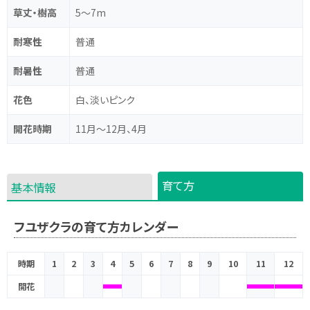
草丈・樹高
5～7m
耐寒性
普通
耐暑性
普通
花色
白、淡いピンク
開花時期
11月～12月、4月
育て方
基本情報
フユザクラの育て方カレンダー
時期
1
2
3
4
5
6
7
8
9
10
11
12
開花