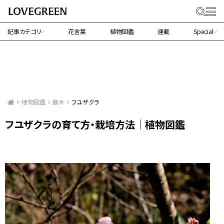
記事カテゴリ
花言葉
植物図鑑
連載
Special
植物図鑑
庭木
フユザクラ
フユザクラの育て方・栽培方法｜植物図鑑