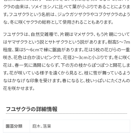
クラの由来は、ソメイヨシノに比べて葉が小ぶりであることによりま
す。フユザクラという名前は、ジュウガツザクラやコブクザクラのよう
な、冬に咲くサクラの総称として使用されることもあります。
フユザクラは、自然交雑種で、片親はマメザクラ、もう片親について
はヤマザクラという説とサトザクラという説があります。樹高5～7m
程度、葉は5～6cmで縁に鋸歯があります。花は5枚の花びらの一重
咲き、花色は白か淡いピンクで、花径2～3cmと小ぶりです。冬に咲く
花は、春一気に満開にならず、下の方の枝からぽつぽつと開花しま
す。花が咲いている様子を遠くから見ると、枝に雪が舞っているよう
なはかなげな印象を受けます。春になると、枝いっぱいにたくさんの
花を咲かせます。
フユザクラの詳細情報
園芸分類
庭木、落葉