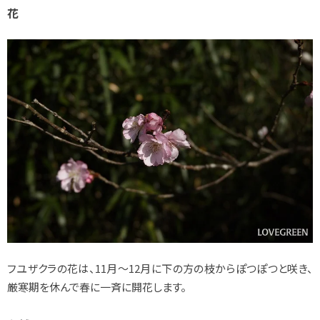
花
フユザクラの花は、11月～12月に下の方の枝からぽつぽつと咲き、
厳寒期を休んで春に一斉に開花します。