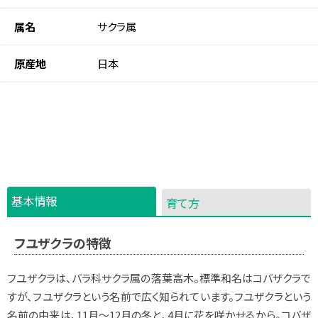
属名
サクラ属
原産地
日本
基本情報
育て方
フユザクラの特徴
フユザクラは、バラ科サクラ属の落葉高木。標準和名はコバザクラで
すが、フユザクラという名前で広く知られています。フユザクラという
名前の由来は、11月～12月の冬と、4月に花を咲かせるから。コバザ