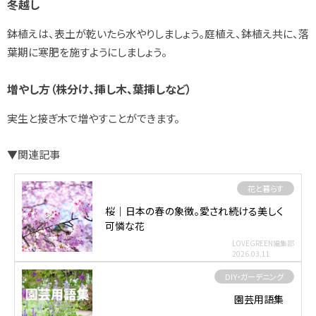
冬越し
鉢植えは、表土が乾いたら水やりしましょう。庭植え、鉢植え共に、落
葉期に寒肥を施すようにしましょう。
増やし方（株分け、挿し木、葉挿しなど）
実生と接ぎ木で増やすことができます。
▼関連記事
花と暮らす
桜｜日本の春の象徴。愛され続ける美しく
可憐な花
LOVEGREEN編集部
2026.03.11
DIY・ガーデニング
園芸用語集