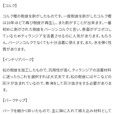
【コルク】
コルク樫の樹皮を剥がしたものです。一度樹皮を剥がしたコルク樫
は10年ほどで再び樹皮が再生し、また剥がすことが出来ます。一番
初めに剥がされた樹皮をバージンコルクと言い、表面がデコボコし
ているためティランジアを活着させるのに人気があります。もちろ
ん、バージンコルクでなくても十分活着に使えます。また、水を弾く性
質があります。
【インテリアバーク】
松の樹皮を加工したもので、汎用性が高く、ティランジアの活着材料
に迷ったらこれを選択すれば大丈夫です。松の樹皮にはヤニなどの
灰汁が含まれているので、煮沸をして灰汁抜きをする必要がありま
す。
【バークチップ】
バークを細かく砕いたもので、主に鉢に入れて植え込み材料として