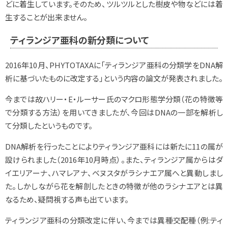
どに着生しています。そのため、ツルツルとした樹皮や物などには着
生することが出来ません。
ティランジア亜科の新分類について
2016年10月、PHYTOTAXAに「ティランジア亜科の分類学をDNA解
析に基づいたものに改定する」という内容の論文が発表されました。
今までは故ハリー・E・ルーサー氏のマクロ形態学分類（花の特徴等
で分類する方法）を用いてきましたが、今回はDNAの一部を解析し
て分類したというものです。
DNA解析を行ったことによりティランジア亜科には新たに11の属が
設けられました（2016年10月時点）。また、ティランジア属からはダ
イエリアーナ、ハマレアナ、ベヌスタがラシナエア属へと異動しまし
た。しかしながら花を解剖したときの特徴が他のラシナエアとは異
なるため、疑問視する声も出ています。
ティランジア亜科の分類改定に伴い、今までは異種交配種（例:ティ