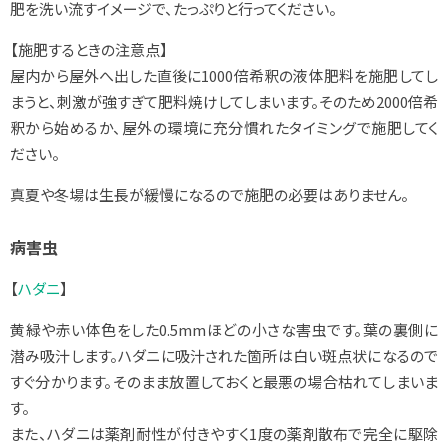
肥を洗い流すイメージで、たっぷりと行ってください。
【施肥するときの注意点】
屋内から屋外へ出した直後に1000倍希釈の液体肥料を施肥してし
まうと、刺激が強すぎて肥料焼けしてしまいます。そのため2000倍希
釈から始めるか、屋外の環境に充分慣れたタイミングで施肥してく
ださい。
真夏や冬場は生長が緩慢になるので施肥の必要はありません。
病害虫
【
ハダニ
】
黄緑や赤い体色をした0.5mmほどの小さな害虫です。葉の裏側に
潜み吸汁します。ハダニに吸汁された箇所は白い斑点状になるので
すぐ分かります。そのまま放置しておくと最悪の場合枯れてしまいま
す。
また、ハダニは薬剤耐性が付きやすく1度の薬剤散布で完全に駆除