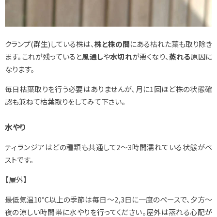
クランプ(群生)している株は、
株と株の間
にある枯れた葉も取り除き
ます。これが残っていると
風通し
や
水切れ
が悪くなり、
蒸れる
原因に
なります。
毎日枯葉取りを行う必要はありませんが、月に1回ほど株の状態確
認も兼ねて枯葉取りをしてみて下さい。
水やり
ティランジアはどの種類も共通して2～3時間濡れている状態がベ
ストです。
【屋外】
最低気温10℃以上の季節は毎日～2,3日に一度のペースで、夕方～
夜の涼しい時間帯に水やりを行ってください。屋外は蒸れる心配が