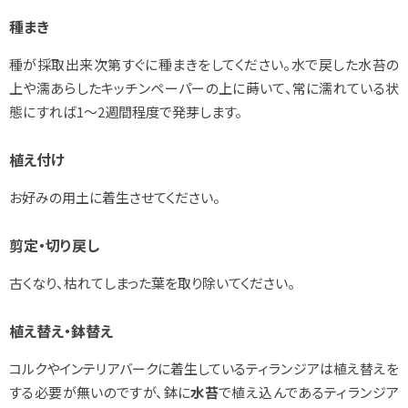
種まき
種が採取出来次第すぐに種まきをしてください。水で戻した水苔の
上や濡あらしたキッチンペーパーの上に蒔いて、常に濡れている状
態にすれば1～2週間程度で発芽します。
植え付け
お好みの用土に着生させてください。
剪定・切り戻し
古くなり、枯れてしまった葉を取り除いてください。
植え替え・鉢替え
コルクやインテリアバークに着生しているティランジアは植え替えを
する必要が無いのですが、鉢に
水苔
で植え込んであるティランジア