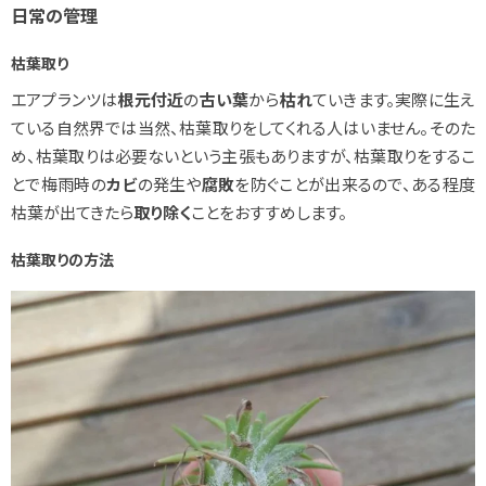
日常の管理
枯葉取り
エアプランツは
根元付近
の
古い葉
から
枯れ
ていきます。実際に生え
ている自然界では当然、枯葉取りをしてくれる人はいません。そのた
め、枯葉取りは必要ないという主張もありますが、枯葉取りをするこ
とで梅雨時の
カビ
の発生や
腐敗
を防ぐことが出来るので、ある程度
枯葉が出てきたら
取り除く
ことをおすすめします。
枯葉取りの方法