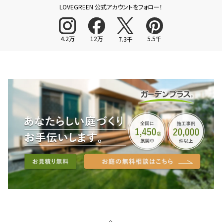
LOVEGREEN 公式アカウントをフォロー！
4.2万
12万
5.5千
7.3千