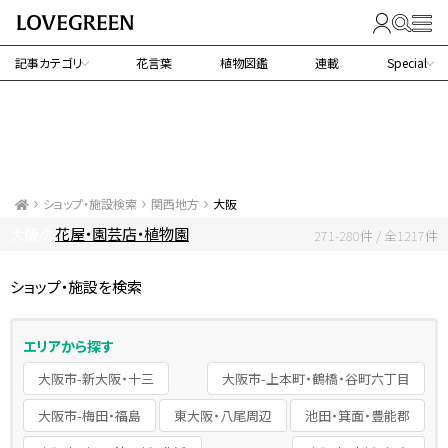
記事カテゴリ
花言葉
植物図鑑
連載
Special
ショップ・施設検索
関西地方
大阪
花屋・園芸店・植物園
大阪の
271-280件 / 全1217件
ショップ・施設を検索
エリアから探す
大阪市-新大阪・十三
大阪市-上本町・鶴橋・谷町六丁目
大阪市-梅田・福島
東大阪・八尾周辺
池田・箕面・豊能郡