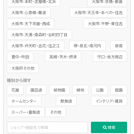
大阪市-本町・淀屋橋・北浜
大阪市-京橋・都島
大阪市-心斎橋・難波
大阪市-天王寺・あべの・住吉
大阪市-天下茶屋・西成
大阪市-平野・東住吉
大阪市-天満・南森町・谷町四丁目
大阪市-弁天町・此花・住之江
堺・泉北・南河内
泉南
豊中・吹田
高槻・茨木・摂津
守口・枚方周辺
大阪府その他
種別から探す
花屋
園芸店
植物園
緑地
公園
庭園
ホームセンター
飲食店
インテリア・雑貨
スーパー・量販店
その他
検索