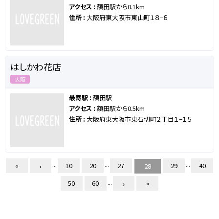
アクセス :
額田駅から0.1km
住所 :
大阪府東大阪市東山町１８−６
はしかわ花店
大阪
最寄駅 :
額田駅
アクセス :
額田駅から0.5km
住所 :
大阪府東大阪市東石切町２丁目１−１５
...
...
...
«
10
20
27
29
40
28
...
50
60
»