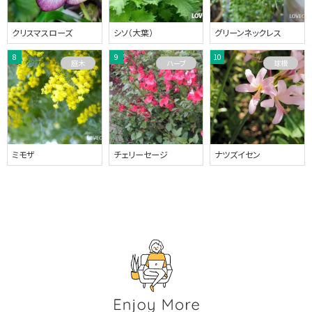
クリスマスローズ
シソ（大葉）
グリーンネックレス
庭木
ハーブ
球根
ミモザ
チェリーセージ
ナツズイセン