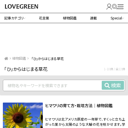
記事カテゴリ
花言葉
植物図鑑
連載
Special
植物図鑑
「ひ」からはじまる草花
「ひ」からはじまる草花
1-10件 / 全22件
検索
ヒマワリの育て方・栽培方法｜植物図鑑
ヒマワリは北アメリカ原産の一年草で、すくっと立ち上
がった茎から太陽のような大輪の花を咲かせます。学