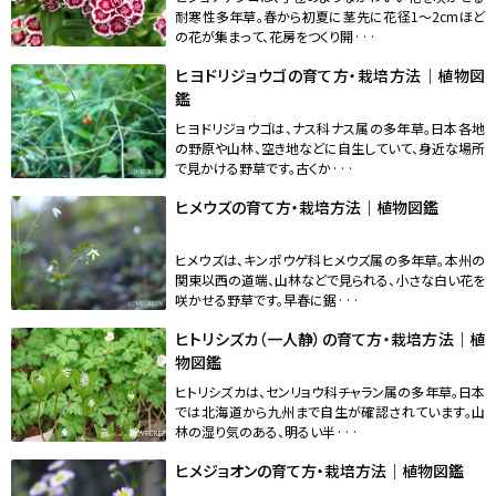
耐寒性多年草。春から初夏に茎先に花径1～2cmほど
の花が集まって、花房をつくり開···
ヒヨドリジョウゴの育て方・栽培方法｜植物図
鑑
ヒヨドリジョウゴは、ナス科ナス属の多年草。日本各地
の野原や山林、空き地などに自生していて、身近な場所
で見かける野草です。古くか···
ヒメウズの育て方・栽培方法｜植物図鑑
ヒメウズは、キンポウゲ科ヒメウズ属の多年草。本州の
関東以西の道端、山林などで見られる、小さな白い花を
咲かせる野草です。早春に鋸···
ヒトリシズカ（一人静）の育て方・栽培方法｜植
物図鑑
ヒトリシズカは、センリョウ科チャラン属の多年草。日本
では北海道から九州まで自生が確認されています。山
林の湿り気のある、明るい半···
ヒメジョオンの育て方・栽培方法｜植物図鑑