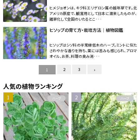
ヒメジョオンは、キク科エリゲロン属の越年草です。北
アメリカ原産で、観賞用として日本に渡来したものが、
雑草化して全国のいたるとこ···
ヒソップの育て方・栽培方法｜植物図鑑
ヒソップはシソ科の半常緑低木のハーブ。ミントに似た
さわやかな香りを持ち、葉には苦みも感じられ、アロマ
オイル、お茶、料理の臭み消···
2
3
1
人気の植物ランキング
ハーブ
ハーブ