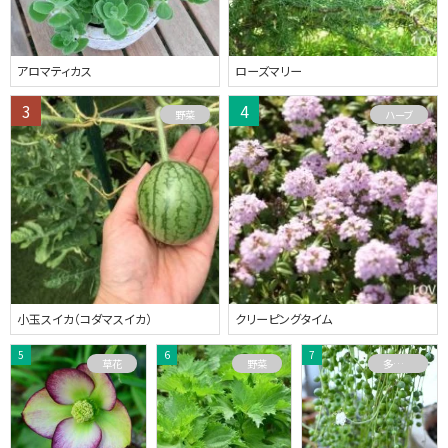
アロマティカス
ローズマリー
野菜
ハーブ
小玉スイカ（コダマスイカ）
クリーピングタイム
草花
野菜
多肉植物