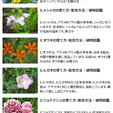
名のヘリアンサスは「太陽の花···
ヒメシャガの育て方・栽培方法｜植物図鑑
ヒメシャガは、アヤメ科アヤメ属の多年草。シャガに似て
いますが、全体的にシャガよりも小ぶりであるというの
が名前の由来です。草丈や···
ヒオウギの育て方・栽培方法｜植物図鑑
ヒオウギは、アヤメ科アヤメ属の多年草。日本を始め、
中国や朝鮮半島に自生しています。以前はヒオウギ1種
のみのヒオウギ属に分類され···
ヒルガオの育て方・栽培方法｜植物図鑑
ヒルガオは、ヒルガオ科のつる性多年草。ヒルガオの名
前は、アサガオと同じく開花時刻に由来しています。朝
咲いて昼にしぼむアサガオに···
ビジョナデシコの育て方・栽培方法｜植物図鑑
ビジョナデシコは、手毬のようなかわいい花を咲かせる