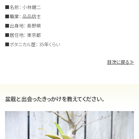
■名前： 小林健二
■職業： 品品店主
■出身地： 長野県
■居住地： 東京都
■ボタニカル歴： 35年くらい
目次に戻る≫
盆栽と出会ったきっかけを教えてください。