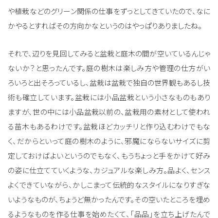
や植栽などのグリーン関係の仕事をずっとしてきていたので、なに
かやるとすればその方向かなというのはやっぱりありましたね。
それで、辺りを見回してみると盆栽と庭木の間が空いているんじゃ
ないか？と思ったんです。庭の樹木は楽しみ方や管理の仕方がい
ろいろと出そろっているし、盆栽は盆栽で独自の世界観もあるし技
術も確立しています。盆栽には小品盆栽という小さなものもあり
ますが、世の中には小品盆栽以前の、盆栽用の素材として使われ
る苗木もあるわけです。盆栽ほどカッチリと作り込むわけでもな
く、だからといって庭の樹木のように、邪魔にならないサイズに剪
定しておけばよいというのでもなく、もうちょっと手をかけて好み
の姿に仕立てていくような、カジュアルな楽しみ方。品よく、センス
よくできていながら、かしこまって伝統的なスタイルになりすぎな
いようなものが、ちょうど無かったんです。その空いたところを埋め
るようなものを作る仕事を始めたくて、「品品」を立ち上げたんで