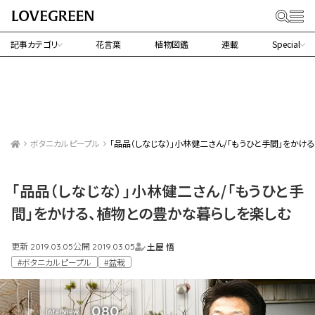
記事カテゴリ
花言葉
植物図鑑
連載
Special
ボタニカルピープル
「品品（しなじな）」小林健二さん/「もうひと手間」をかけ
「品品（しなじな）」小林健二さん/「もうひと手
間」をかける、植物との豊かな暮らしを楽しむ
更新
公開
土屋 悟
2019.03.05
2019.03.05
#ボタニカルピープル
#盆栽