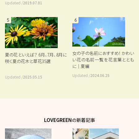
Updated /
2019.07.01
5
6
女の子の名前におすすめ！かわい
夏の花といえば？ 6月、7月、8月に
い花の名前一覧を花言葉ととも
咲く夏の花木と草花35選
に｜夏編
Updated /
2024.06.25
Updated /
2025.05.15
LOVEGREEN
の新着記事