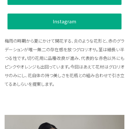
Instagram
梅雨の時期から夏にかけて開花する、炎のような花形と、赤のグラ
デーションが唯一無二の存在感を放つグロリオサ。茎は細長い半
つる性です。切り花用に品種改良が進み、代表的な赤色以外にも
ピンクやオレンジも出回っています。今回はあえて花材はグロリオ
サのみにし、花自体の持つ美しさを花瓶との組み合わせで引き立
てるあしらいを提案します。