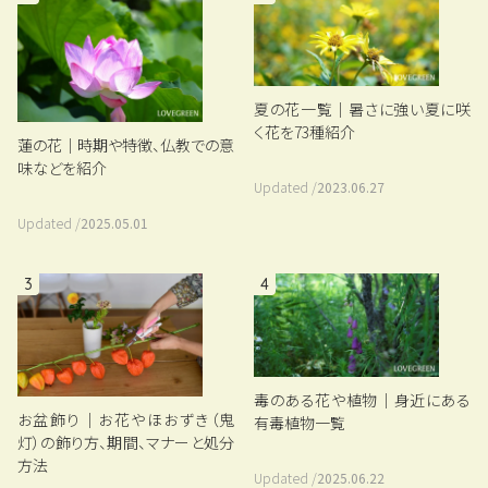
夏の花一覧｜暑さに強い夏に咲
く花を73種紹介
蓮の花｜時期や特徴、仏教での意
味などを紹介
Updated /
2023.06.27
Updated /
2025.05.01
3
4
毒のある花や植物｜身近にある
お盆飾り｜お花やほおずき（鬼
有毒植物一覧
灯）の飾り方、期間、マナーと処分
方法
Updated /
2025.06.22