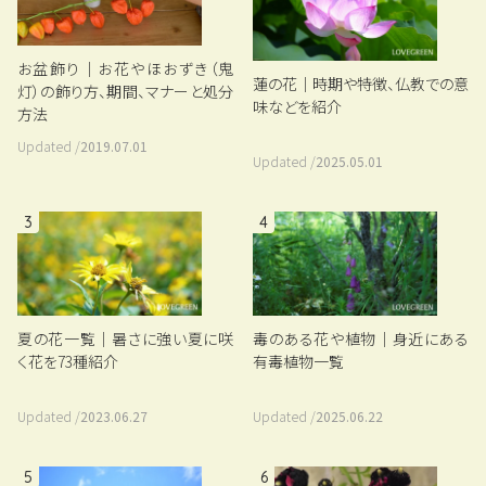
お盆飾り｜お花やほおずき（鬼
蓮の花｜時期や特徴、仏教での意
灯）の飾り方、期間、マナーと処分
味などを紹介
方法
Updated /
2019.07.01
Updated /
2025.05.01
3
4
夏の花一覧｜暑さに強い夏に咲
毒のある花や植物｜身近にある
く花を73種紹介
有毒植物一覧
Updated /
2023.06.27
Updated /
2025.06.22
5
6