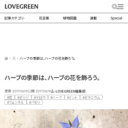
記事カテゴリ
花言葉
植物図鑑
連載
Special
花
ハーブの季節は、ハーブの花を飾ろう。
ハーブの季節は、ハーブの花を飾ろう。
更新
公開
LOVEGREEN編集部
2017.06.19
2017.06.19
#花
#ボリジ
#ヤロウ
#ハーブ
#ミント
#ゼラニウム
#フェンネル
#パセリ