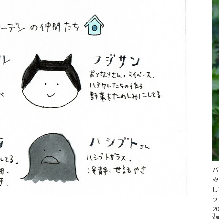
バ
み
し
う
20
3
#