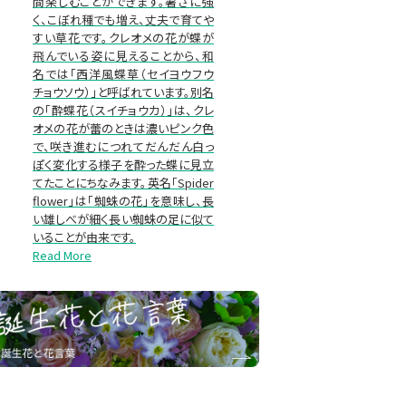
間楽しむことができます。暑さに強
く、こぼれ種でも増え、丈夫で育てや
すい草花です。クレオメの花が蝶が
飛んでいる姿に見えることから、和
名では「西洋風蝶草（セイヨウフウ
チョウソウ）」と呼ばれています。別名
の「酔蝶花（スイチョウカ）」は、クレ
オメの花が蕾のときは濃いピンク色
で、咲き進むにつれてだんだん白っ
ぽく変化する様子を酔った蝶に見立
てたことにちなみます。英名「Spider
flower」は「蜘蛛の花」を意味し、長
い雄しべが細く長い蜘蛛の足に似て
いることが由来です。
Read More