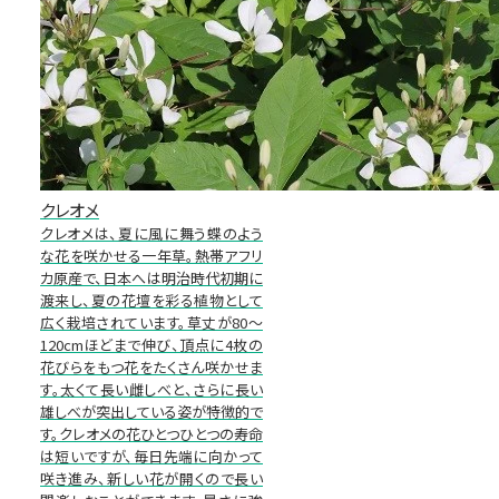
クレオメ
クレオメは、夏に風に舞う蝶のよう
な花を咲かせる一年草。熱帯アフリ
カ原産で、日本へは明治時代初期に
渡来し、夏の花壇を彩る植物として
広く栽培されています。草丈が80～
120cmほどまで伸び、頂点に4枚の
花びらをもつ花をたくさん咲かせま
す。太くて長い雌しべと、さらに長い
雄しべが突出している姿が特徴的で
す。クレオメの花ひとつひとつの寿命
は短いですが、毎日先端に向かって
咲き進み、新しい花が開くので長い