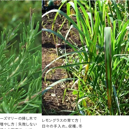
ーズマリーの挿し木で
レモングラスの育て方｜
増やし方｜失敗しない
日々の手入れ、収穫、冬