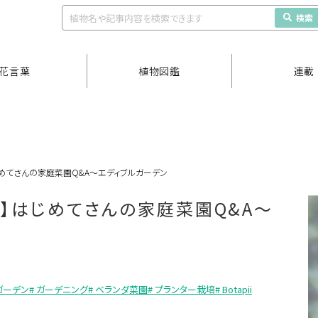
検索
花言葉
植物図鑑
連載
はじめてさんの家庭菜園Q&A〜エディブルガーデン
k!】はじめてさんの家庭菜園Q&A〜
ガーデン
# ガーデニング
# ベランダ菜園
# プランター栽培
# Botapii