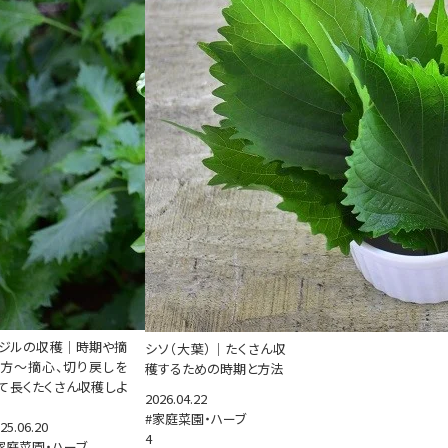
ジルの収穫｜時期や摘
シソ（大葉）｜たくさん収
方～摘心、切り戻しを
穫するための時期と方法
て長くたくさん収穫しよ
2026.04.22
#家庭菜園・ハーブ
25.06.20
4
家庭菜園・ハーブ