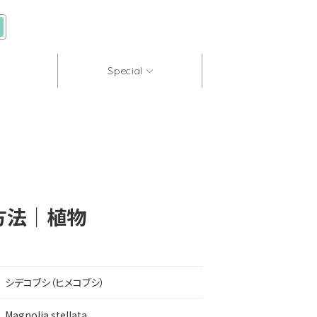
Special
方法｜植物
シデコブシ（ヒメコブシ）
Magnolia stellata