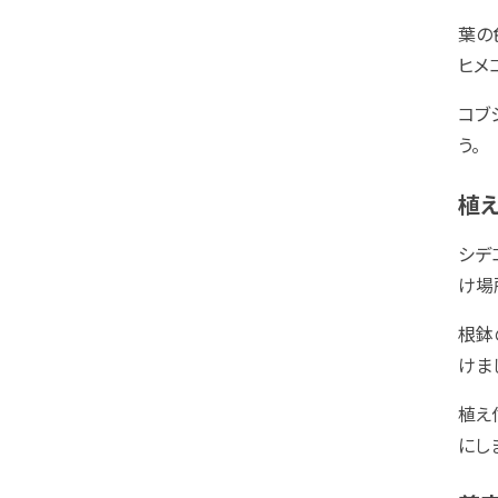
葉の
ヒメ
コブ
う。
植
シデ
け場
根鉢
けま
植え
にし