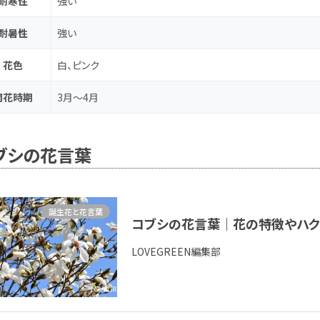
耐寒性
強い
耐暑性
強い
花色
白、ピンク
開花時期
3月～4月
ブシの花言葉
誕生花と花言葉
コブシの花言葉｜花の特徴やハク
LOVEGREEN編集部