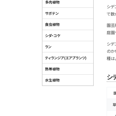
多肉植物
シデ
サボテン
で数
食虫植物
園芸
庭園
シダ・コケ
シデ
ラン
のか
ティランジア(エアプランツ)
種は
熱帯植物
シ
水生植物
草