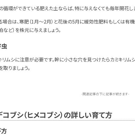
の循環ができている肥えた土ならば、特に与えなくても毎年開花し
る場合は、寒肥（1月～2月）と花後の5月に緩効性肥料もしくは有
粕など）を株元に与えましょう。
害虫
キリムシに注意が必要です。幹に小さな穴を見つけたらカミキリム
を取りましょう。
-関連記事の下に記事が続きます-
デコブシ（ヒメコブシ）の詳しい育て方
び方