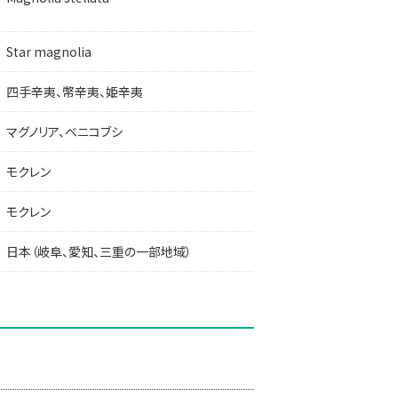
Star magnolia
四手辛夷、幣辛夷、姫辛夷
マグノリア、ベニコブシ
モクレン
モクレン
日本（岐阜、愛知、三重の一部地域）