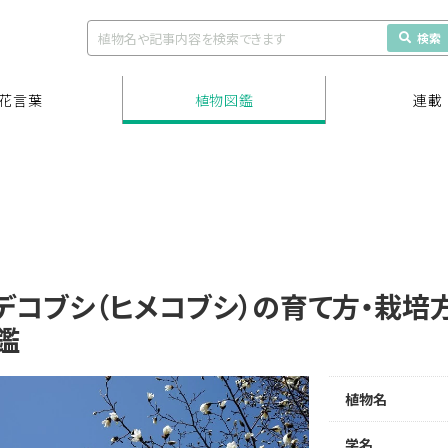
検索
花言葉
植物図鑑
連載
デコブシ（ヒメコブシ）の育て方・栽培
鑑
植物名
学名