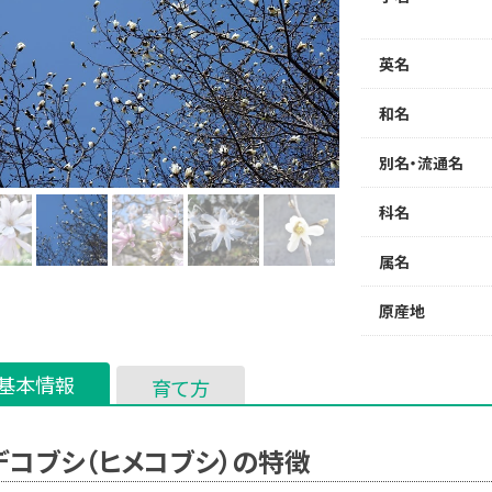
英名
和名
別名・流通名
科名
属名
原産地
基本情報
育て方
デコブシ（ヒメコブシ）の特徴