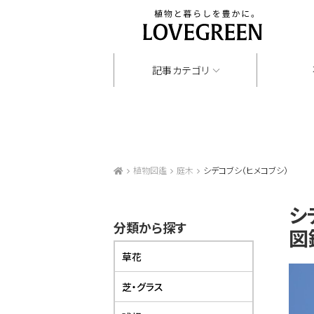
記事カテゴリ
植物図鑑
庭木
シデコブシ（ヒメコブシ）
シ
分類から探す
図
草花
芝・グラス