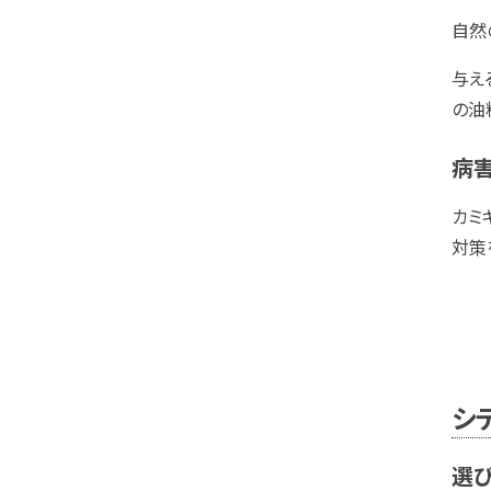
自然
与え
の油
病
カミ
対策
シ
選