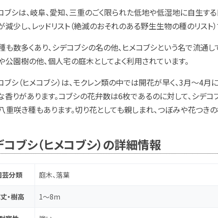
コブシは、岐阜、愛知、三重のごく限られた低地や低湿地に自生す
が減少し、レッドリスト（
絶滅のおそれのある野生生物の種のリスト）
種も数多くあり、シデコブシの名の他、ヒメコブシという名で流通し
や公園樹の他、個人宅の庭木としてよく利用されています。
コブシ（ヒメコブシ）は、モクレン類の中では開花が早く、3月～4月
な香りがあります。コブシの花弁数は6枚であるのに対して、シデコ
八重咲き種もあります。切り花としても親しまれ、つぼみや花つきの
デコブシ（ヒメコブシ）の詳細情報
園芸分類
庭木、落葉
丈・樹高
1～8m