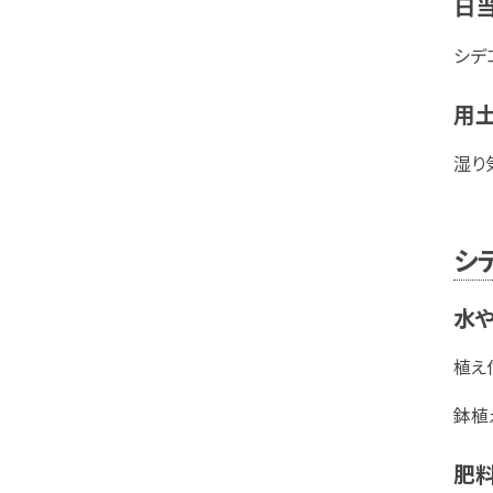
日当
シデ
用
湿り
シ
水
植え
鉢植
肥