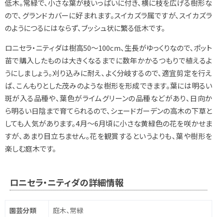
低木。常緑で、小さな葉が枝いっぱいに付き、横に枝を広げる樹形な
ので、グランドカバーに好まれます。スイカズラ属ですが、スイカズラ
のようにつるにはならず、ブッシュ状に繁る低木です。
ロニセラ・ニティダは樹高50～100cm、生長がゆっくりなので、ポット
苗で購入したものは大きくなるまでに数年かかるつもりで植えるよ
うにしましょう。刈り込みに耐え、よく分岐するので、適宜剪定を行え
ば、こんもりとした茂みのような樹形を形成できます。葉には明るい
斑が入る品種や、葉色がライムグリーンの品種などがあり、日向か
ら明るい日陰まで育てられるので、シェードガーデンの高木の下草と
しても人気があります。4月～6月頃に小さな黄緑色の花を咲かせま
すが、あまり目立ちません。花を観賞するというよりも、葉や樹形を
楽しむ庭木です。
ロニセラ・ニティダの詳細情報
園芸分類
庭木、常緑