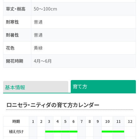
草丈・樹高
50～100cm
耐寒性
普通
耐暑性
普通
花色
黄緑
開花時期
4月～6月
育て方
基本情報
ロニセラ・ニティダの育て方カレンダー
時期
1
2
3
4
5
6
7
8
9
10
11
12
植え付け