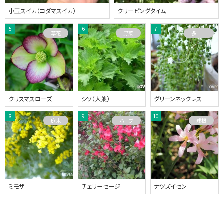
小玉スイカ（コダマスイカ）
クリーピングタイム
草花
野菜
多肉植物
クリスマスローズ
シソ（大葉）
グリーンネックレス
庭木
ハーブ
球根
ミモザ
チェリーセージ
ナツズイセン