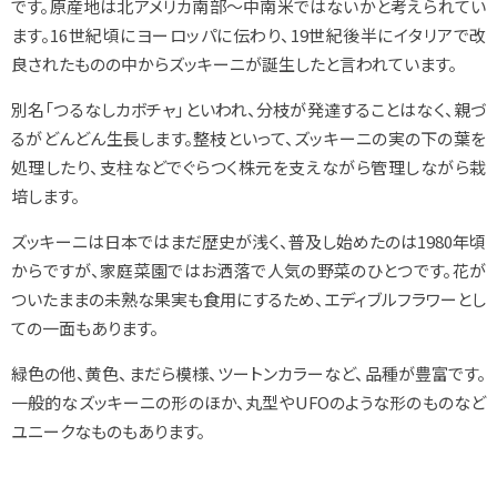
です。原産地は北アメリカ南部～中南米ではないかと考えられてい
ます。16世紀頃にヨーロッパに伝わり、19世紀後半にイタリアで改
良されたものの中からズッキーニが誕生したと言われています。
別名「つるなしカボチャ」といわれ、分枝が発達することはなく、親づ
るがどんどん生長します。整枝といって、ズッキーニの実の下の葉を
処理したり、支柱などでぐらつく株元を支えながら管理しながら栽
培します。
ズッキーニは日本ではまだ歴史が浅く、普及し始めたのは1980年頃
からですが、家庭菜園ではお洒落で人気の野菜のひとつです。花が
ついたままの未熟な果実も食用にするため、エディブルフラワーとし
ての一面もあります。
緑色の他、黄色、まだら模様、ツートンカラーなど、品種が豊富です。
一般的なズッキーニの形のほか、丸型やUFOのような形のものなど
ユニークなものもあります。