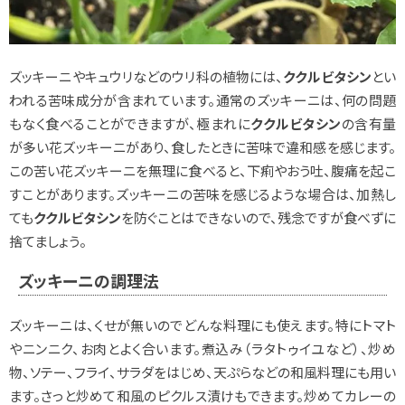
ズッキーニやキュウリなどのウリ科の植物には、
ククルビタシン
とい
われる苦味成分が含まれています。通常のズッキーニは、何の問題
もなく食べることができますが、極まれに
ククルビタシン
の含有量
が多い花ズッキーニがあり、食したときに苦味で違和感を感じます。
この苦い花ズッキーニを無理に食べると、下痢やおう吐、腹痛を起こ
すことがあります。ズッキーニの苦味を感じるような場合は、加熱し
ても
ククルビタシン
を防ぐことはできないので、残念ですが食べずに
捨てましょう。
ズッキーニの調理法
ズッキーニは、くせが無いのでどんな料理にも使えます。特にトマト
やニンニク、お肉とよく合います。煮込み（ラタトゥイユなど）、炒め
物、ソテー、フライ、サラダをはじめ、天ぷらなどの和風料理にも用い
ます。さっと炒めて和風のピクルス漬けもできます。炒めてカレーの