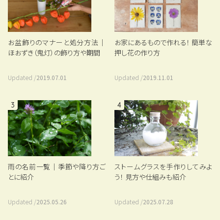
お盆飾りのマナーと処分方法｜
お家にあるもので作れる！ 簡単な
ほおずき（鬼灯）の飾り方や期間
押し花の作り方
Updated /
2019.07.01
Updated /
2019.11.01
3
4
雨の名前一覧｜季節や降り方ご
ストームグラスを手作りしてみよ
とに紹介
う！ 見方や仕組みも紹介
Updated /
2025.05.26
Updated /
2025.07.28