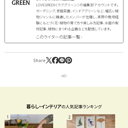
LOVEGREEN（ラブグリーン）の編集部アカウントです。
ガーデニング、家庭菜園、インドアグリーンなど、幅広い植
物ジャンルに精通したメンバーが在籍し、実際の栽培経
験にもとづく花・植物の育て方や楽しみ方記事、お庭の取
材記事、植物にまつわる企画などを配信しています。
このライターの記事一覧
Share
暮らし・インテリア
の人気記事ランキング
1
2