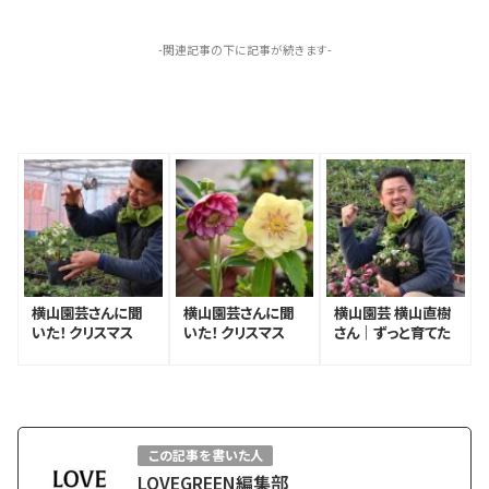
-関連記事の下に記事が続きます-
横山園芸さんに聞
横山園芸さんに聞
横山園芸 横山直樹
いた！ クリスマス
いた！ クリスマス
さん｜ずっと育てた
ローズを上手に育
ローズの色々な咲
いと思ってもらえる
てる6つのポイント
き方とおすすめ品種
クリスマスローズを
作りたい
この記事を書いた人
LOVEGREEN編集部