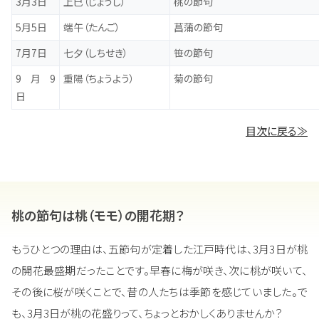
3月3日
上巳（じょうし）
桃の節句
5月5日
端午（たんご）
菖蒲の節句
7月7日
七夕（しちせき）
笹の節句
9月9
重陽（ちょうよう）
菊の節句
日
目次に戻る≫
桃の節句は桃（モモ）の開花期？
もうひとつの理由は、五節句が定着した江戸時代は、3月3日が桃
の開花最盛期だったことです。早春に梅が咲き、次に桃が咲いて、
その後に桜が咲くことで、昔の人たちは季節を感じていました。で
も、3月3日が桃の花盛りって、ちょっとおかしくありませんか？