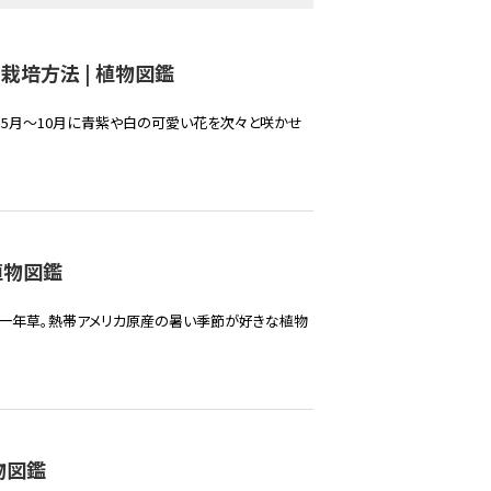
栽培方法 | 植物図鑑
5月～10月に青紫や白の可愛い花を次々と咲かせ
植物図鑑
性一年草。熱帯アメリカ原産の暑い季節が好きな植物
物図鑑