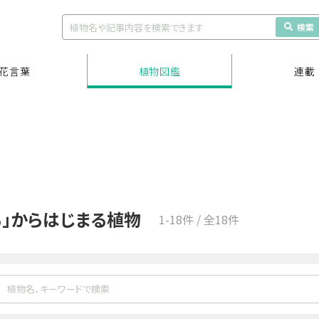
検索
花言葉
植物図鑑
連載
る」からはじまる植物
1-18件 / 全18件