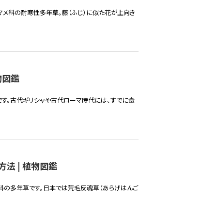
マメ科の耐寒性多年草。藤（ふじ）に似た花が上向き
物図鑑
です。古代ギリシャや古代ローマ時代には、すでに食
法 | 植物図鑑
科の多年草です。日本では荒毛反魂草（あらげはんご