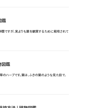
図鑑
仲間ですが、実よりも葉を観賞するために栽培されて
物図鑑
草のハーブです。葉は、ふきの葉のような見た目で、
培方法 | 植物図鑑