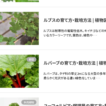
ルブスの育て方・栽培方法 | 植物
ルブスは耐寒性の匍匐性低木。キイチゴなどの
いるカラーリーフです。葉色は、緑色や···
野菜
ルバーブの育て方・栽培方法 | 植
ルバーブは、タデ科の草丈2mになる大型の多年
柔らかく光沢がある濃い緑色をしていま···
多肉植物
ユーフォルビア・瑠璃晃の育て方・栽