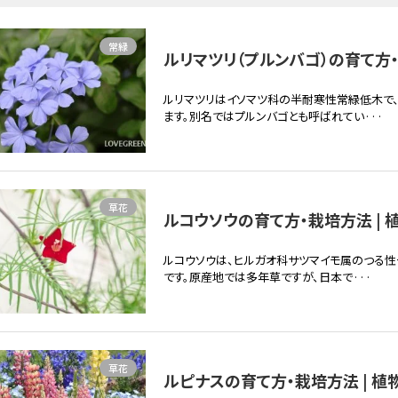
常緑
ルリマツリ（プルンバゴ）の育て方・
ルリマツリはイソマツ科の半耐寒性常緑低木で、
ます。別名ではプルンバゴとも呼ばれてい···
草花
ルコウソウの育て方・栽培方法 | 
ルコウソウは、ヒルガオ科サツマイモ属のつる
です。原産地では多年草ですが、日本で···
草花
ルピナスの育て方・栽培方法 | 植