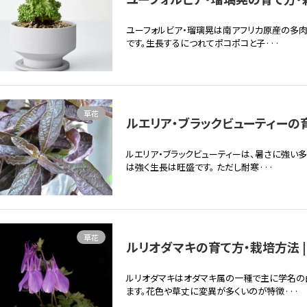
ユーフォルビア・瑠璃晃は南アフリカ原産の多肉
です。生長するにつれてポコポコと子···
草花
ルエリア・ブラックビューティーの育
ルエリア・ブラックビューティーは、暑さに強い
は強く生長は旺盛です。 ただし耐寒···
草花
ルリオダマキの育て方・栽培方法 |
ルリオダマキはオダマキ属の一種で主に学名の
ます。花色や草丈に変異が多くいのが特徴···