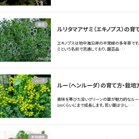
草花
ルリタマアザミ（エキノプス）の育て
エキノプスは地中海沿岸の半常緑の多年草です。エキノ
ミという名前で流通しており、園芸品···
ハーブ
ルー（ヘンルーダ）の育て方・栽培方
青味を帯びた深いグリーンの葉が魅力的なルー
1mくらいにまで成長します。若い葉は少し···
多肉植物