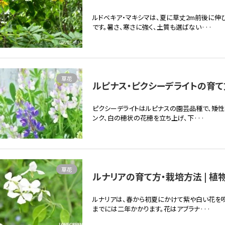
ルドベキア・マキシマは、夏に草丈2m前後に
です。暑さ、寒さに強く、土質も選ばない···
草花
ルピナス・ピクシーデライトの育て方
ピクシーデライトはルピナスの園芸品種で、矮性
ンク、白の穂状の花穂を立ち上げ、下···
草花
ルナリアの育て方・栽培方法 | 植
ルナリアは、春から初夏にかけて紫や白い花を咲
までには二年かかります。花はアブラナ···