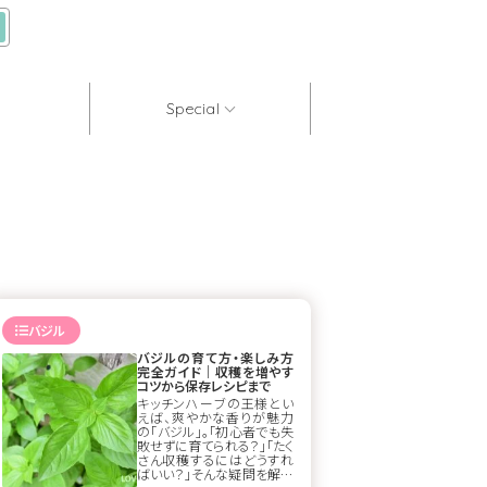
Special
バジル
バジルの育て方・楽しみ方
完全ガイド｜収穫を増やす
コツから保存レシピまで
キッチンハーブの王様とい
えば、爽やかな香りが魅力
の「バジル」。「初心者でも失
敗せずに育てられる？」「たく
さん収穫するにはどうすれ
ばいい？」そんな疑問を解決