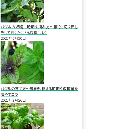
バジルの収穫｜時期や摘み方～摘心、切り戻し
をして長くたくさん収穫しよう
2025年6月20日
バジルの育て方～種まき、植える時期や収穫量を
増やすコツ
2025年3月26日