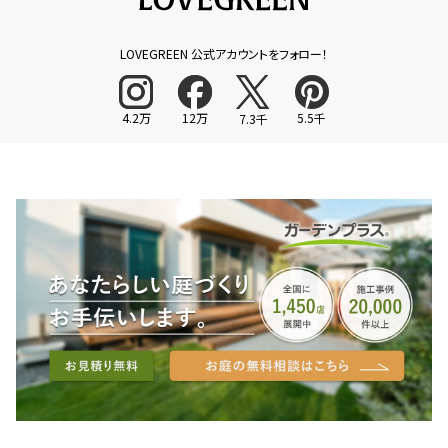
LOVEGREEN 公式アカウントをフォロー！
4.2万
12万
5.5千
7.3千