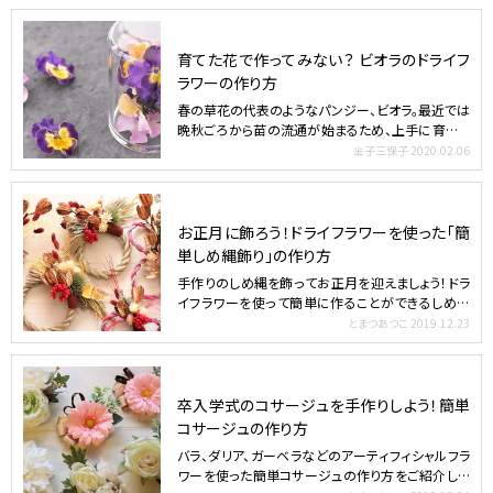
育てた花で作ってみない？ ビオラのドライフ
ラワーの作り方
春の草花の代表のようなパンジー、ビオラ。最近では
晩秋ごろから苗の流通が始まるため、上手に育てる
ことができると…
金子三保子
2020.02.06
お正月に飾ろう！ドライフラワーを使った「簡
単しめ縄飾り」の作り方
手作りのしめ縄を飾ってお正月を迎えましょう！ドラ
イフラワーを使って簡単に作ることができるしめ縄
飾りの作り方を…
とまつあつこ
2019.12.23
卒入学式のコサージュを手作りしよう！簡単
コサージュの作り方
バラ、ダリア、ガーベラなどのアーティフィシャルフラ
ワーを使った簡単コサージュの作り方をご紹介しま