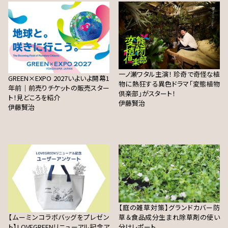
一ノ瀬ワタル主演！ 珍奇で奇怪な植
GREEN×EXPO 2027いよいよ開幕1
物に熱狂する異色ドラマ「変態植物
年前｜前売りチケットの販売スター
倶楽部」がスタート！
ト！見どころを紹介
伊藤賢治
伊藤賢治
【庭の雑草対策】グランドカバー防
【ムーミンコラボバッグをプレゼン
草＆食品成分生まれ除草剤の使い
ト】LOVEGREENリニューアル記念ア
分けレポート