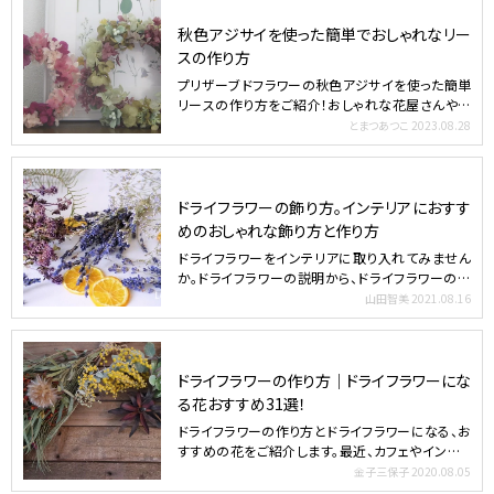
秋色アジサイを使った簡単でおしゃれなリー
スの作り方
プリザーブドフラワーの秋色アジサイを使った簡単
リースの作り方をご紹介！おしゃれな花屋さんや洋
服屋さん、雑誌な…
とまつあつこ
2023.08.28
ドライフラワーの飾り方。インテリアにおすす
めのおしゃれな飾り方と作り方
ドライフラワーをインテリアに取り入れてみません
か。ドライフラワーの説明から、ドライフラワーの種
類、飾ってみた…
山田智美
2021.08.16
ドライフラワーの作り方｜ドライフラワーにな
る花おすすめ31選！
ドライフラワーの作り方とドライフラワーになる、お
すすめの花をご紹介します。最近、カフェやインテリ
アショップな…
金子三保子
2020.08.05