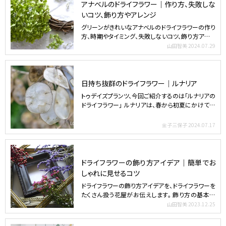
アナベルのドライフラワー｜作り方、失敗しな
いコツ、飾り方やアレンジ
グリーンがきれいなアナベルのドライフラワーの作り
方、時期やタイミング、失敗しないコツ、飾り方アイデ
アの他にし…
山田智美
2024.07.29
日持ち抜群のドライフラワー｜ルナリア
トゥデイズプランツ、今回ご紹介するのは「ルナリアの
ドライフラワー」 ルナリアは、春から初夏にかけて紫
や白の花…
金子三保子
2024.07.17
ドライフラワーの飾り方アイデア｜簡単でお
しゃれに見せるコツ
ドライフラワーの飾り方アイデアを、ドライフラワーを
たくさん扱う花屋がお伝えします。 飾り方の基本か
ら、メリッ…
山田智美
2023.12.25