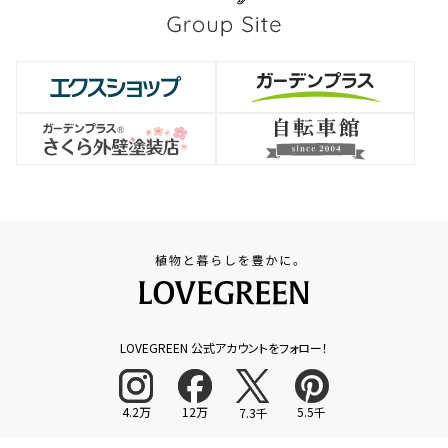
LOVEGREEN 公式アカウントをフォロー！
4.2万
12万
5.5千
7.3千