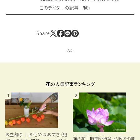
このライターの記事一覧
Share
花
の人気記事ランキング
1
2
お盆飾り｜お花やほおずき（鬼
蓮の花｜時期や特徴、仏教での意