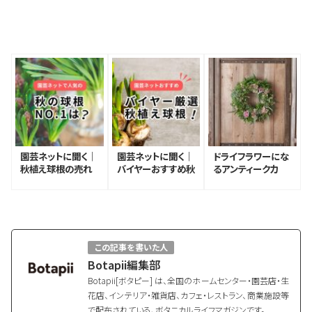
園芸ネットに聞く｜
園芸ネットに聞く｜
ドライフラワーにな
秋植え球根の売れ
バイヤーおすすめ秋
るアンティークカ
筋ベスト10！
植え球根ベスト10！
ラーのリースの作り
方
この記事を書いた人
Botapii編集部
Botapii[ボタピー] は、全国のホームセンター・園芸店・生
花店、インテリア・雑貨店、カフェ・レストラン、商業施設等
で配布されている、ボタニカルライフマガジンです。