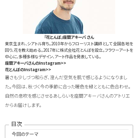
『花とんぼ』座間アキーバ さん
東京生まれ、シアトル育ち。2010年からフローリスト講師として全国各地を
回り、花を教え始める。2017年に株式会社花とんぼを設立。フラワーアートを
中心に、多種多様なデザイン、アート作品を発表している。
座間アキーバさんの
Instagram>>
花とんぼの
Instagram>>
暑さも少しづつ和らぎ、澄んだ空気を肌で感じるようになりまし
た。今回は、秋づく今の季節に合った暖色を緑とともに色合わせ。
自然の息吹を感じさせるあしらいを座間アキーバさんのアトリエ
からお届けします。
目次
今回のテーマ