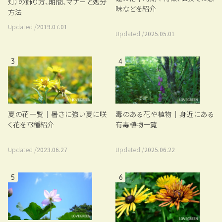
灯）の飾り方、期間、マナーと処分
味などを紹介
方法
Updated /
2019.07.01
Updated /
2025.05.01
3
4
夏の花一覧｜暑さに強い夏に咲
毒のある花や植物｜身近にある
く花を73種紹介
有毒植物一覧
Updated /
2023.06.27
Updated /
2025.06.22
5
6