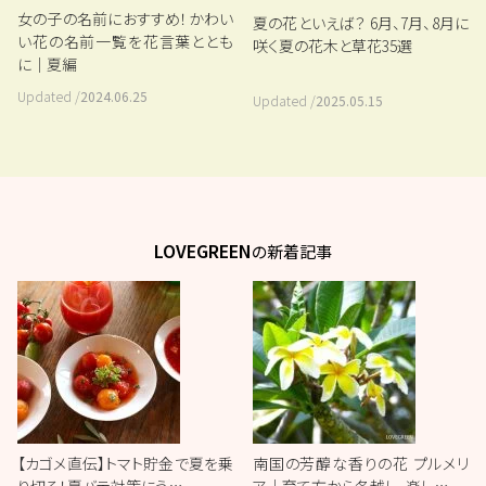
女の子の名前におすすめ！かわい
夏の花といえば？ 6月、7月、8月に
い花の名前一覧を花言葉ととも
咲く夏の花木と草花35選
に｜夏編
Updated /
2024.06.25
Updated /
2025.05.15
LOVEGREEN
の新着記事
【カゴメ直伝】トマト貯金で夏を乗
南国の芳醇な香りの花 プルメリ