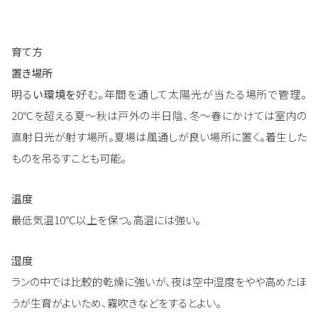
育て方
置き場所
明る
い環境を
好む。年間を通して太陽光が当たる場所で管理。
20℃を超える夏～秋は戸外の半日陰、冬～春にかけては室内の
直射日光が射す場所。夏場は風通しが良い場所に置く。着生した
ものを吊るすことも可能。
温度
最低気温10℃以上を保つ。高温には強い。
湿度
ランの中では比較的乾燥に強いが、夜は空中湿度をやや高めたほ
うが生育がよいため、霧吹きなどをするとよい。