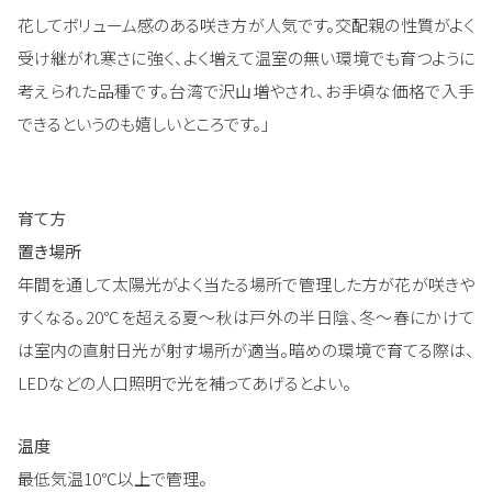
花してボリューム感のある咲き方が人気です。交配親の性質がよく
受け継がれ寒さに強く、よく増えて温室の無い環境でも育つように
考えられた品種です。台湾で沢山増やされ、お手頃な価格で入手
できるというのも嬉しいところです。」
育て方
置き場所
年間を通して太陽光がよく当たる場所で管理した方が花が咲きや
すくなる。20℃を超える夏～秋は戸外の半日陰、冬～春にかけて
は室内の直射日光が射す場所が適当。暗めの環境で育てる際は、
LEDなどの人口照明で光を補ってあげるとよい。
温度
最低気温10℃以上で管理。