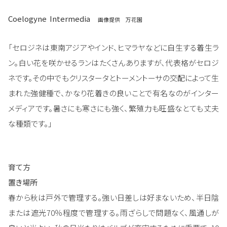
Coelogyne
Intermedia
画像提供 万花園
「セロジネは東南アジアやインド、ヒマラヤなどに自生する着生ラ
ン。白い花を咲かせるランはたくさんありますが、代表格がセロジ
ネです。その中でもクリスタータとトーメントーサの交配によって生
まれた強健種で、かなり花着きの良いことで有名なのがインター
メディアです。暑さにも寒さにも強く、繁殖力も旺盛なとても丈夫
な種類です。」
育て方
置き場所
春から秋は戸外で管理する。強い日差しは好まないため、半日陰
または遮光70％程度で管理する。雨ざらしで問題なく、風通しが