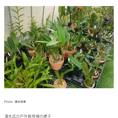
Photo : 清水柾孝
清水氏の戸外栽培場の様子