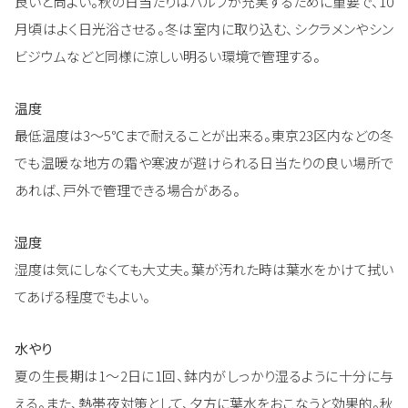
良いと尚よい。秋の日当たりはバルブが充実するために重要で、10
月頃はよく日光浴させる。冬は室内に取り込む、シクラメンやシン
ビジウムなどと同様に涼しい明るい環境で管理する。
温度
最低温度は3～5℃まで耐えることが出来る。東京23区内などの冬
でも温暖な地方の霜や寒波が避けられる日当たりの良い場所で
あれば、戸外で管理できる場合がある。
湿度
湿度は気にしなくても大丈夫。葉が汚れた時は葉水をかけて拭い
てあげる程度でもよい。
水やり
夏の生長期は1～2日に1回、鉢内がしっかり湿るように十分に与
える。また、熱帯夜対策として、夕方に葉水をおこなうと効果的。秋