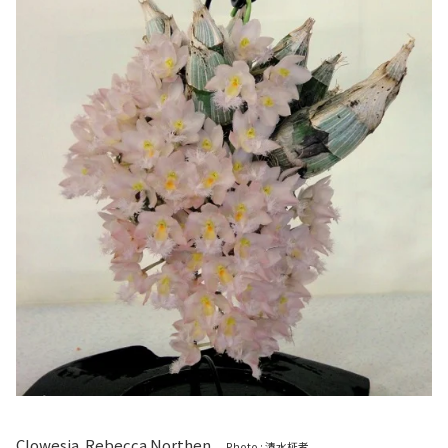
Clowesia
Rebecca Northen
Photo : 清水柾孝