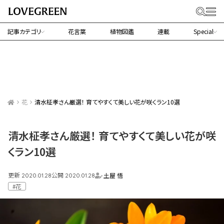
記事カテゴリ
花言葉
植物図鑑
連載
Special
花
清水柾孝さん厳選！ 育てやすくて美しい花が咲くラン10選
清水柾孝さん厳選！ 育てやすくて美しい花が咲
くラン10選
更新
公開
土屋 悟
2020.01.28
2020.01.28
#花