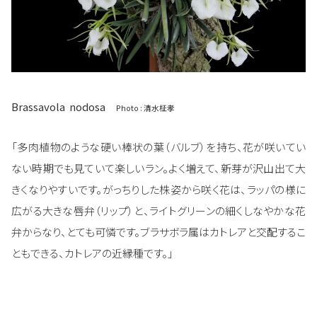
Brassavola nodosa
Photo : 清水柾孝
「多肉植物のような硬い棒状の葉（バルブ）を持ち、花が咲いてい
ない時期でも見ていて楽しいラン。よく増えて、新芽が沢山出て大
きくなりやすいです。がっちりした株姿から咲く花は、ラッパの様に
広がる大きな唇弁（リップ）と、ライトグリーンの細くしなやかな花
弁からなり、とても可憐です。ブラサボラ属はカトレアと交配するこ
ともできる、カトレアの近縁種です。」