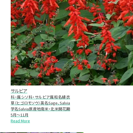
サルビア
科・属シソ科・サルビア属和名緋衣
草（ヒゴロモソウ）英名Sage、Salvia
学名Salvia原産地南米・北米開花期
5月～11月
Read More