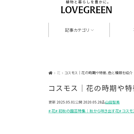
記事カテゴリ
花
コスモス｜花の時期や特徴、色と種類を紹介
コスモス｜花の時期や特
更新
2025.05.01
公開
2020.05.28
山田智美
# 花
# 初秋の園芸特集｜秋から咲き出す花
# コスモ