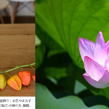
盆飾り｜お花やほおず
（鬼灯）の飾り方、期間、