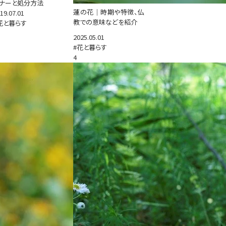
ナーと処分方法
蓮の花｜時期や特徴、仏
19.07.01
教での意味などを紹介
花と暮らす
2025.05.01
#花と暮らす
4