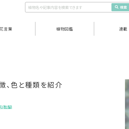
検索
花言葉
植物図鑑
連載
徴、色と種類を紹介
ス(秋桜)