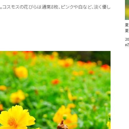
。コスモスの花びらは通常8枚、ピンクや白など、淡く優し
夏
夏
20
#