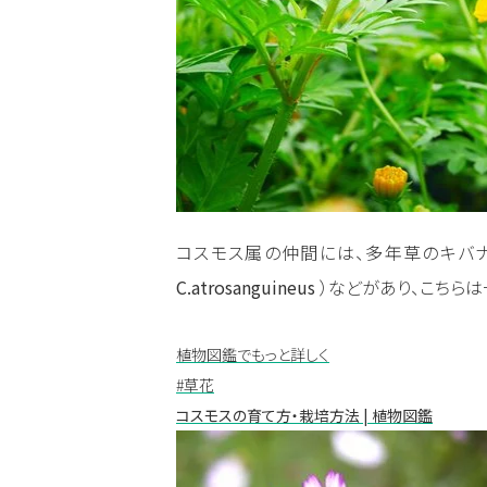
コスモス属の仲間には、多年草のキバ
C.atrosanguineus
）などがあり、こちら
植物図鑑でもっと詳しく
#草花
コスモスの育て方・栽培方法 | 植物図鑑