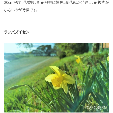
20cm程度、花被片、副花冠共に黄色。副花冠が発達し、花被片が
小さいのが特徴です。
ラッパズイセン