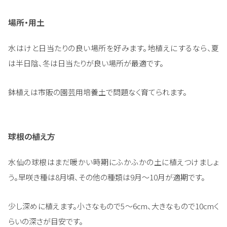
場所・用土
水はけと日当たりの良い場所を好みます。地植えにするなら、夏
は半日陰、冬は日当たりが良い場所が最適です。
鉢植えは市販の園芸用培養土で問題なく育てられます。
球根の植え方
水仙の球根はまだ暖かい時期にふかふかの土に植えつけましょ
う。早咲き種は8月頃、その他の種類は9月～10月が適期です。
少し深めに植えます。小さなもので5～6cm、大きなもので10cmく
らいの深さが目安です。