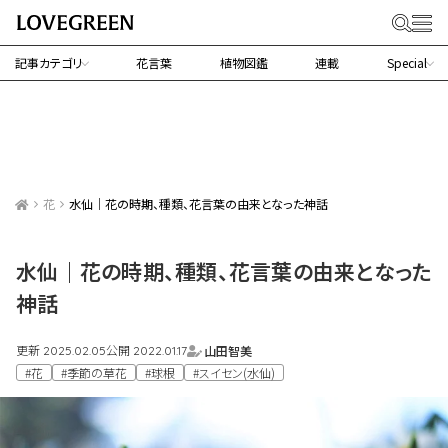
記事カテゴリ
花言葉
植物図鑑
連載
Special
花
水仙｜花の時期、種類、花言葉の由来となった神話
水仙｜花の時期、種類、花言葉の由来となった
神話
更新
公開
山田智美
2025.02.05
2022.01.17
#花
#季節の草花
#球根
#スイセン(水仙)