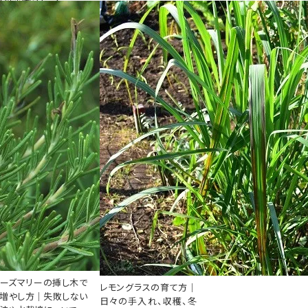
ーズマリーの挿し木で
レモングラスの育て方｜
増やし方｜失敗しない
日々の手入れ、収穫、冬