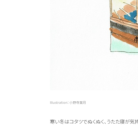
Illustration：小野寺葉月
寒い冬はコタツでぬくぬく、うたた寝が気持