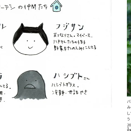
バ
み
し
う
20
3
#