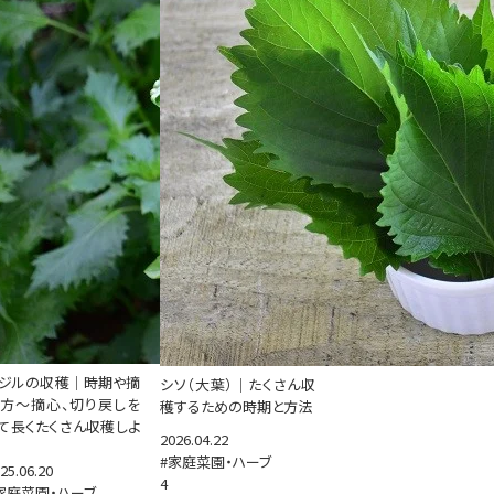
ジルの収穫｜時期や摘
シソ（大葉）｜たくさん収
方～摘心、切り戻しを
穫するための時期と方法
て長くたくさん収穫しよ
2026.04.22
#家庭菜園・ハーブ
25.06.20
4
家庭菜園・ハーブ