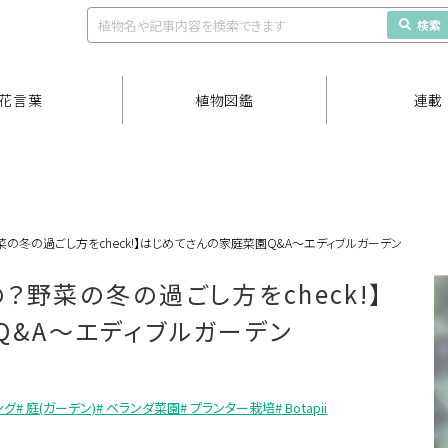
検索
花言葉
植物図鑑
連載
の冬の過ごし方をcheck!】はじめてさんの家庭菜園Q&A〜エディブルガーデン
？野菜の冬の過ごし方をcheck!】
Q&A〜エディブルガーデン
ング
# 庭(ガーデン)
# ベランダ菜園
# プランター栽培
# Botapii