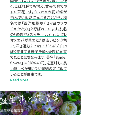
間楽しむことができます。暑さに強
く、こぼれ種でも増え、丈夫で育てや
すい草花です。クレオメの花が蝶が
飛んでいる姿に見えることから、和
名では「西洋風蝶草（セイヨウフウ
チョウソウ）」と呼ばれています。別名
の「酔蝶花（スイチョウカ）」は、クレ
オメの花が蕾のときは濃いピンク色
で、咲き進むにつれてだんだん白っ
ぽく変化する様子を酔った蝶に見立
てたことにちなみます。英名「Spider
flower」は「蜘蛛の花」を意味し、長
い雄しべが細く長い蜘蛛の足に似て
いることが由来です。
Read More