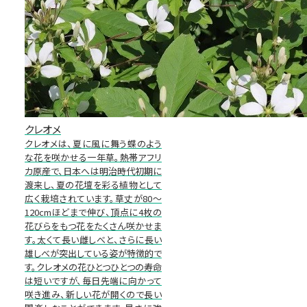
クレオメ
クレオメは、夏に風に舞う蝶のよう
な花を咲かせる一年草。熱帯アフリ
カ原産で、日本へは明治時代初期に
渡来し、夏の花壇を彩る植物として
広く栽培されています。草丈が80～
120cmほどまで伸び、頂点に4枚の
花びらをもつ花をたくさん咲かせま
す。太くて長い雌しべと、さらに長い
雄しべが突出している姿が特徴的で
す。クレオメの花ひとつひとつの寿命
は短いですが、毎日先端に向かって
咲き進み、新しい花が開くので長い