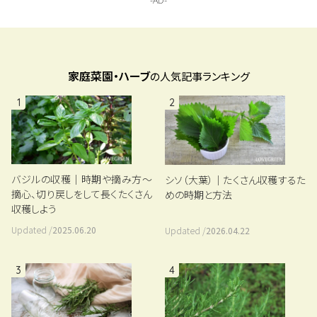
家庭菜園・ハーブ
の人気記事ランキング
1
2
バジルの収穫｜時期や摘み方～
シソ（大葉）｜たくさん収穫するた
摘心、切り戻しをして長くたくさん
めの時期と方法
収穫しよう
Updated /
2025.06.20
Updated /
2026.04.22
3
4