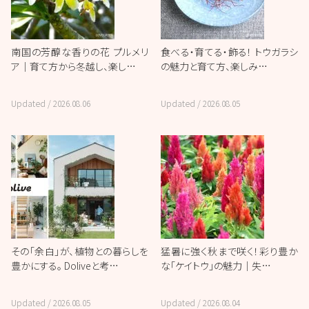
南国の芳醇な香りの花 プルメリ
食べる・育てる・飾る！ トウガラシ
ア｜育て方から冬越し、楽し…
の魅力と育て方、楽しみ…
Updated /
2026.08.06
Updated /
2026.08.05
その「余白」が、植物との暮らしを
猛暑に強く秋まで咲く！彩り豊か
豊かにする。 Doliveと考…
な「ケイトウ」の魅力｜失…
Updated /
2026.08.05
Updated /
2026.08.04