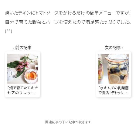
焼いたチキンにトマトソースをかけるだけの簡単メニューですが、
自分で育てた野菜とハーブを使えたので満足感たっぷりでした。
(^^)
前の記事
次の記事
「畑で育てたエキナ
「水キムチの乳酸菌
セアのフレッシュ
で腸活！デトックス！
ハーブティー」編集
美肌を期待♪」編
部のこぼれ種#71
集部のこぼれ種
#73
-関連記事の下に記事が続きます-