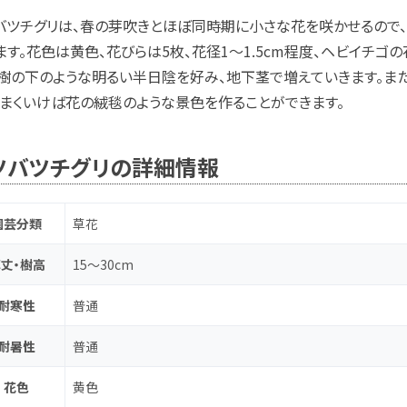
バツチグリは、春の芽吹きとほぼ同時期に小さな花を咲かせるので、
ます。花色は黄色、花びらは5枚、花径1～1.5cm程度、ヘビイチゴ
樹の下のような明るい半日陰を好み、地下茎で増えていきます。また
うまくいけば花の絨毯のような景色を作ることができます。
ツバツチグリの詳細情報
園芸分類
草花
丈・樹高
15～30cm
耐寒性
普通
耐暑性
普通
花色
黄色