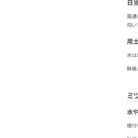
日当
風通
向い
用
水は
鉢植
ミ
水
根付