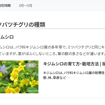
開花時期
3月～5月
ツバツチグリの種類
ジムシロ
ムシロは、バラ科キジムシロ属の多年草で、ミツバツチグリと同じ
ていますが、茎がほふくしないところ、葉の数の多さなどが違います
キジムシロの育て方・栽培方法 | 
草花
キジムシロは、バラ科キジムシロ属の耐寒性
野、林、草原など···