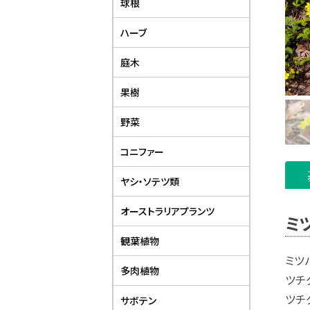
球根
ハーブ
庭木
果樹
野菜
コニファー
ヤシ・ソテツ類
オーストラリアプランツ
ミ
観葉植物
ミツ
多肉植物
ツチ
ツチ
サボテン