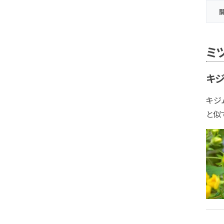
ミ
キ
キジ
と似