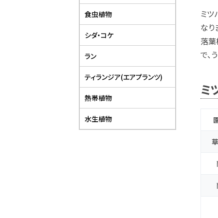
ミツ
食虫植物
なり
シダ・コケ
落葉
で、
ラン
ティランジア(エアプランツ)
ミ
熱帯植物
水生植物
草