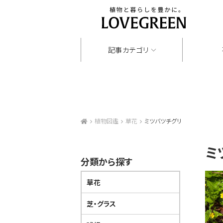
記事カテゴリ
植物図鑑
草花
ミツバツチグリ
ミ
分類から探す
草花
芝・グラス