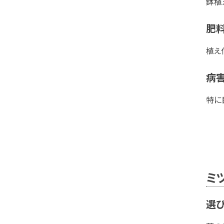
鉢植
肥
植え
病
特に
ミ
選