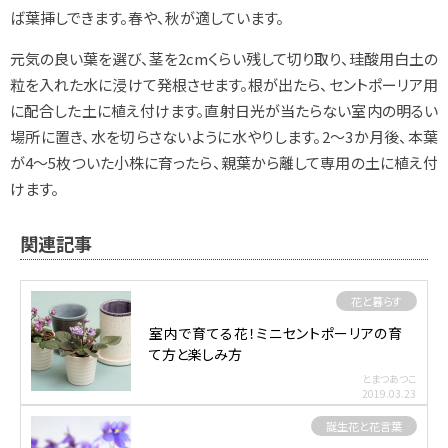
ば葉挿しできます。春や、秋が適しています。
元気の良い葉を選び、茎を2cmくらい残して切り取り、珪酸用白土の
粒を入れた水に浸けて発根させます。根が出たら、セントポーリア用
に配合した土に植え付けます。直射日光が当たらない室内の明るい
場所に置き、水を切らさないように水やりします。2～3か月後、本葉
が4～5枚ついた小株に育ったら、親葉から離して専用の土に植え付
けます。
関連記事
花と暮らす
室内で育てる花！ミニセントポーリアの育
て方と楽しみ方
とまつあつこ
2019.03.23
誕生花と花言葉