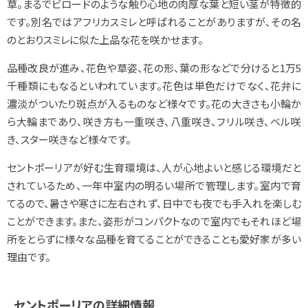
草。まるでビロードのような触り心地の肉厚な葉と短い茎が特徴的
です。別名ではアフリカスミレと呼ばれることがありますが、その名
のとおりスミレに似た上品な花を咲かせます。
品種改良が進み、花色や草姿、花の形、葉の形などで分けると1万5
千種類にもなるといわれています。花色は単色だけでなく、花弁に
濃淡がついたり斑点が入るものなど様々です。花の大きさも小輪か
ら大輪まであり、咲き方も一重咲き、八重咲き、フリル咲き、ベル咲
き、スター咲きなど様々です。
セントポーリアが好む生育環境は、人が心地よいと感じる環境だと
されているため、一年中室内の明るい場所で管理します。室内で育
てるので、暑さや寒さに左右されず、日中でも夜でも手入れを楽しむ
ことができます。また、姿形がコンパクトなので室内でもそれほど場
所をとらずに様々な品種を育てることができることも愛好家が多い
理由です。
セントポーリアの詳細情報