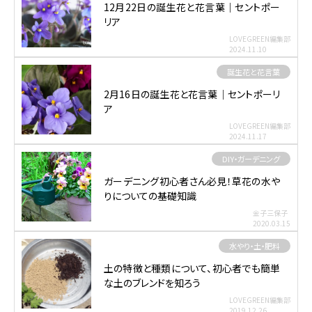
12月22日の誕生花と花言葉｜セントポー
リア
LOVEGREEN編集部
2024.11.10
誕生花と花言葉
2月16日の誕生花と花言葉｜セントポーリ
ア
LOVEGREEN編集部
2024.11.17
DIY・ガーデニング
ガーデニング初心者さん必見！草花の水や
りについての基礎知識
金子三保子
2020.03.15
水やり・土・肥料
土の特徴と種類について、初心者でも簡単
な土のブレンドを知ろう
LOVEGREEN編集部
2019.12.26