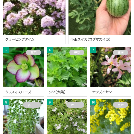
クリーピングタイム
小玉スイカ（コダマスイカ）
草花
野菜
球根
クリスマスローズ
シソ（大葉）
ナツズイセン
多肉植物
オーストラリアプランツ
庭木