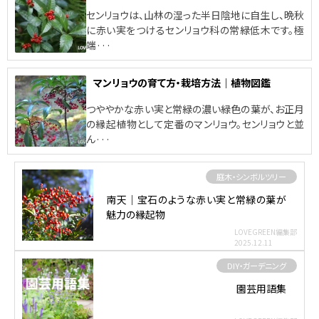
センリョウは、山林の湿った半日陰地に自生し、晩秋
に赤い実をつけるセンリョウ科の常緑低木です。極
端···
マンリョウの育て方・栽培方法｜植物図鑑
つややかな赤い実と常緑の濃い緑色の葉が、お正月
の縁起植物として定番のマンリョウ。センリョウと並
ん···
庭木・シンボルツリー
南天｜宝石のような赤い実と常緑の葉が
魅力の縁起物
LOVEGREEN編集部
2025.12.11
DIY・ガーデニング
園芸用語集