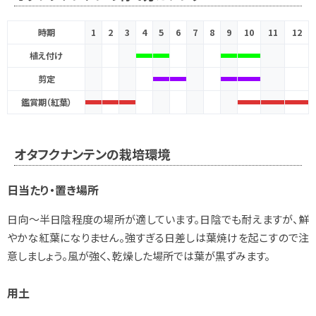
時期
1
2
3
4
5
6
7
8
9
10
11
12
植え付け
剪定
鑑賞期（紅葉）
オタフクナンテンの栽培環境
日当たり・置き場所
日向～半日陰程度の場所が適しています。日陰でも耐えますが、鮮
やかな紅葉になりません。強すぎる日差しは葉焼けを起こすので注
意しましょう。風が強く、乾燥した場所では葉が黒ずみます。
用土