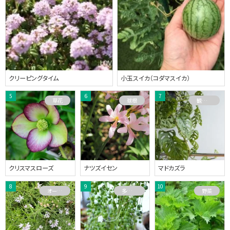
クリーピングタイム
小玉スイカ（コダマスイカ）
草花
球根
観葉植物
クリスマスローズ
ナツズイセン
マドカズラ
オーストラリアプランツ
多肉植物
野菜