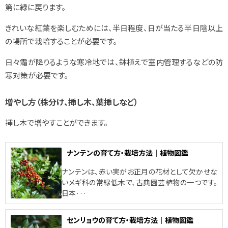
第に緑に戻ります。
きれいな紅葉を楽しむためには、半日程度、日が当たる半日陰以上
の場所で栽培することが必要です。
日々霜が降りるような寒冷地では、鉢植えで室内管理するなどの防
寒対策が必要です。
増やし方（株分け、挿し木、葉挿しなど）
挿し木で増やすことができます。
ナンテンの育て方・栽培方法｜植物図鑑
ナンテンは、赤い実がお正月の花材として欠かせな
いメギ科の常緑低木で、古典園芸植物の一つです。
日本···
センリョウの育て方・栽培方法｜植物図鑑