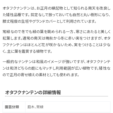
オタフクナンテンは、お正月の縁起物として知られる南天を改良し
た矮性品種です。 剪定なしで放っておいても自然と丸い樹形になり、
膝丈程度の生垣やグランドカバーとして利用されています。
常緑なので冬でも緑の葉を眺められる一方、寒さにあたると美しく
紅葉します。通常の南天は晩秋から冬に赤い実をつけますが、オタ
フクナンテンはほとんど花が咲かないため、実をつけることは少な
く、主に葉を鑑賞する植物です。
一般的なナンテンは和風のイメージが強いですが、オタフクナンテ
ンは和洋どちらの庭にもマッチし利用範囲が広い植物です。矮性な
ので正月の寄せ植えの素材としても使われます。
オタフクナンテンの詳細情報
園芸分類
庭木、常緑