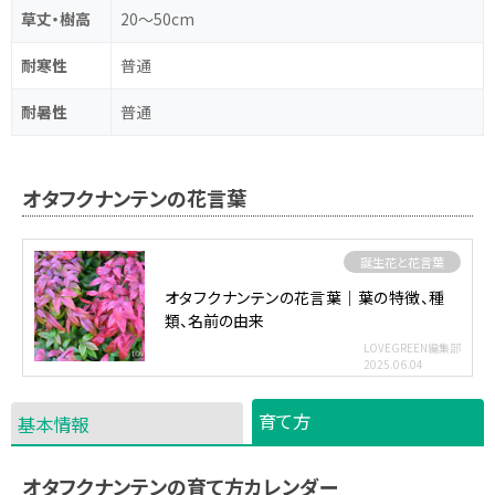
草丈・樹高
20～50cm
耐寒性
普通
耐暑性
普通
オタフクナンテンの花言葉
誕生花と花言葉
オタフクナンテンの花言葉｜葉の特徴、種
類、名前の由来
LOVEGREEN編集部
2025.06.04
育て方
基本情報
オタフクナンテンの育て方カレンダー