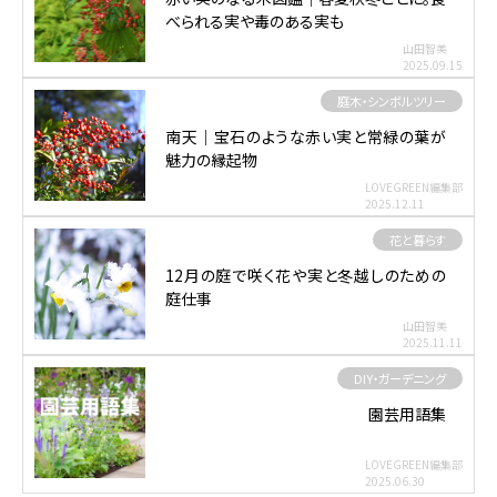
べられる実や毒のある実も
山田智美
2025.09.15
庭木・シンボルツリー
南天｜宝石のような赤い実と常緑の葉が
魅力の縁起物
LOVEGREEN編集部
2025.12.11
花と暮らす
12月の庭で咲く花や実と冬越しのための
庭仕事
山田智美
2025.11.11
DIY・ガーデニング
園芸用語集
LOVEGREEN編集部
2025.06.30