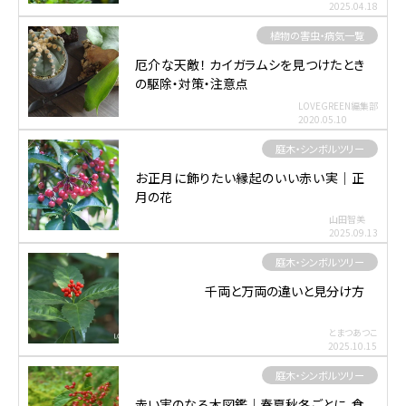
2025.04.18
植物の害虫・病気一覧
厄介な天敵！ カイガラムシを見つけたとき
の駆除・対策・注意点
LOVEGREEN編集部
2020.05.10
庭木・シンボルツリー
お正月に飾りたい縁起のいい赤い実｜正
月の花
山田智美
2025.09.13
庭木・シンボルツリー
千両と万両の違いと見分け方
とまつあつこ
2025.10.15
庭木・シンボルツリー
赤い実のなる木図鑑｜春夏秋冬ごとに。食