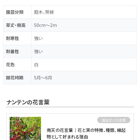
園芸分類
庭木、常緑
草丈・樹高
50cm～2m
耐寒性
強い
耐暑性
強い
花色
白
開花時期
5月～6月
ナンテンの花言葉
誕生花と花言葉
南天の花言葉｜花と実の特徴、種類、縁起
物として好まれる理由