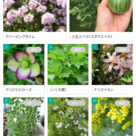
クリーピングタイム
小玉スイカ（コダマスイカ）
草花
野菜
球根
クリスマスローズ
シソ（大葉）
ナツズイセン
多肉植物
オーストラリアプランツ
庭木