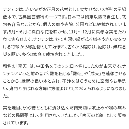
ナンテンは、赤い実がお正月の花材として欠かせないメギ科の常緑
低木で、古典園芸植物の一つです。日本では関東以西で自生し、栽
培も容易なことから、個人の庭や寺院、公園などに植栽されていま
す。5月～6月に真白な花を咲かせ、11月～12月に真赤な実をたわ
わに実らせます。ナンテンは、冬でも濃い緑が茂る様子や赤い実をつ
ける特徴から縁起物として好まれ、古くから魔除け、厄除け、無病息
災を願い、多くの家庭で栽培されてきました。
和名の「南天」は、中国名をそのまま日本名にしたのが由来です。ナ
ンテンという名前の音が、難を転じる「難転」や「成天」を連想させる
ことから、縁起の良い木とされ、不浄をはらうために玄関やお手洗
い、鬼門と呼ばれる方角に方位よけとして植えられるようになりまし
た。
実を焼酎、氷砂糖とともに漬け込んだ南天酒は咳止めや喉の痛み
などの民間薬として利用されてきたほか、「南天のど飴」として販売
されています。