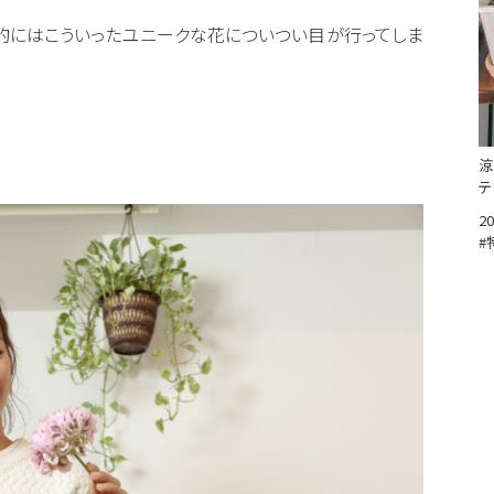
的にはこういったユニークな花についつい目が行ってしま
涼
テ
20
#