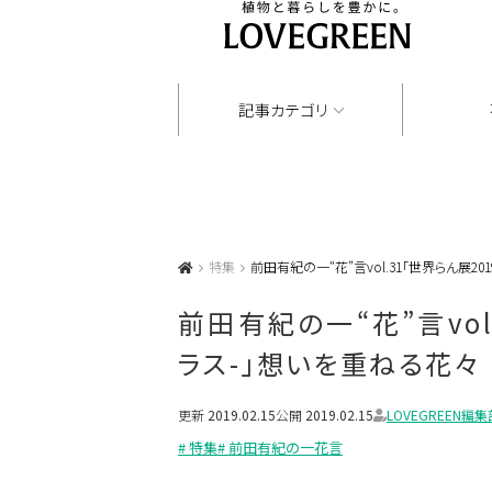
記事カテゴリ
特集
前田有紀の一“花”言vol.31「世界らん展2
前田有紀の一“花”言vol
ラス-」想いを重ねる花々
更新
2019.02.15
公開
2019.02.15
LOVEGREEN編集
# 特集
# 前田有紀の一花言