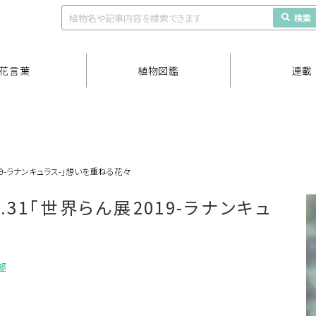
検索
花言葉
植物図鑑
連載
019-ラナンキュラス-」想いを重ねる花々
.31「世界らん展2019-ラナンキュ
部