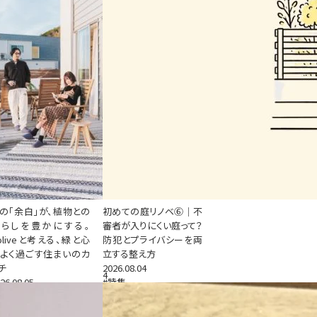
の「余白」が、植物との
初めての庭リノベ⑥｜不
暮らしを豊かにする。
審者が入りにくい庭って？
oliveと考える、緑と心
防犯とプライバシーを両
よく過ごす住まいのカ
立する整え方
チ
2026.08.04
4
26.08.05
#特集
特集