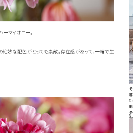
ハーマイオニー。
ンの絶妙な配色がとっても素敵。存在感があって、一輪で生
そ
D
地
タ
3
20
#