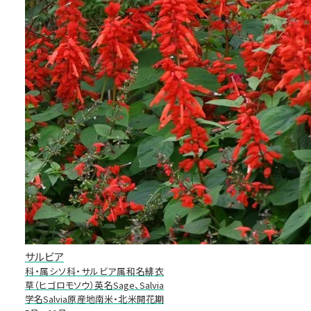
サルビア
科・属シソ科・サルビア属和名緋衣
草（ヒゴロモソウ）英名Sage、Salvia
学名Salvia原産地南米・北米開花期