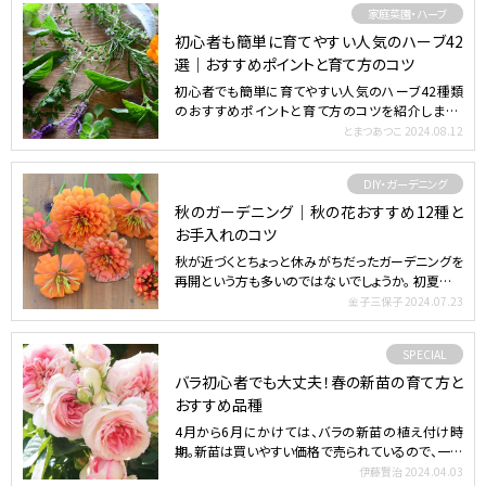
家庭菜園・ハーブ
初心者も簡単に育てやすい人気のハーブ42
選｜おすすめポイントと育て方のコツ
初心者でも簡単に育てやすい人気のハーブ42種類
のおすすめポイントと育て方のコツを紹介します。
ハーブをお庭やベ…
とまつあつこ
2024.08.12
DIY・ガーデニング
秋のガーデニング｜秋の花おすすめ12種と
お手入れのコツ
秋が近づくとちょっと休みがちだったガーデニングを
再開という方も多いのではないでしょうか。 初夏から
植えた草花…
金子三保子
2024.07.23
SPECIAL
バラ初心者でも大丈夫！春の新苗の育て方と
おすすめ品種
4月から6月にかけては、バラの新苗の植え付け時
期。新苗は買いやすい価格で売られているので、一度
は育ててみたい…
伊藤賢治
2024.04.03