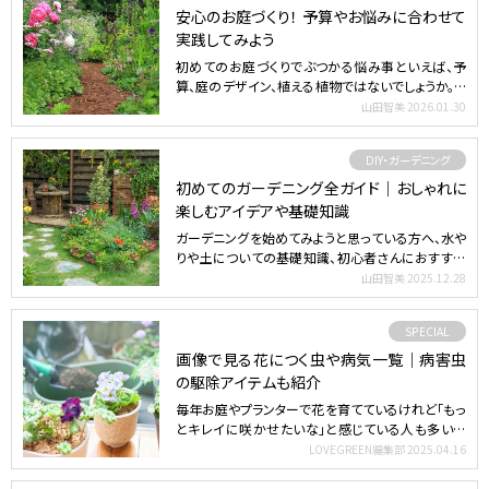
安心のお庭づくり！ 予算やお悩みに合わせて
実践してみよう
初めてのお庭づくりでぶつかる悩み事といえば、予
算、庭のデザイン、植える植物ではないでしょうか。デ
ザインから施…
山田智美
2026.01.30
DIY・ガーデニング
初めてのガーデニング全ガイド｜おしゃれに
楽しむアイデアや基礎知識
ガーデニングを始めてみようと思っている方へ、水や
りや土についての基礎知識、初心者さんにおすすめ
の花、おしゃれ…
山田智美
2025.12.28
SPECIAL
画像で見る花につく虫や病気一覧｜病害虫
の駆除アイテムも紹介
毎年お庭やプランターで花を育てているけれど「もっ
とキレイに咲かせたいな」と感じている人も多いの
では？花を美し…
LOVEGREEN編集部
2025.04.16