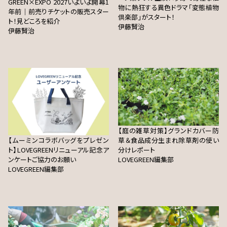
GREEN×EXPO 2027いよいよ開幕1
物に熱狂する異色ドラマ「変態植物
年前｜前売りチケットの販売スター
倶楽部」がスタート！
ト！見どころを紹介
伊藤賢治
伊藤賢治
【庭の雑草対策】グランドカバー防
【ムーミンコラボバッグをプレゼン
草＆食品成分生まれ除草剤の使い
ト】LOVEGREENリニューアル記念ア
分けレポート
ンケートご協力のお願い
LOVEGREEN編集部
LOVEGREEN編集部