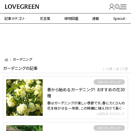
記事カテゴリ
花言葉
植物図鑑
連載
Special
ガーデニング
ガーデニングの記事
1-10件 / 全137件
DIY・ガーデニング
春から始めるガーデニング！ おすすめの花30
種
春はガーデニングが楽しい季節です。春にたくさんの
花を咲かせる一年草、この時期に植え付けて長く楽
しめる多年草、…
山田智美
2026.02.22
DIY・ガーデニング