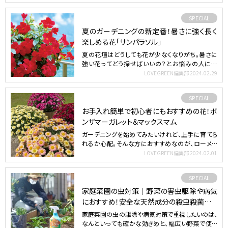
SPECIAL
夏のガーデニングの新定番！暑さに強く長く
楽しめる花「サンパラソル」
夏の花壇はどうしても花が少なくなりがち。暑さに
強い花ってどう探せばいいの？とお悩みの人には
「サンパラソル」が…
LOVEGREEN編集部
2024.02.29
SPECIAL
お手入れ簡単で初心者にもおすすめの花！ボ
ンザマーガレット＆マックスマム
ガーデニングを始めてみたいけれど、上手に育てら
れるか心配。そんな方におすすめなのが、ローメン
テナンスで春も秋…
LOVEGREEN編集部
2024.02.01
SPECIAL
家庭菜園の虫対策｜野菜の害虫駆除や病気
におすすめ！安全な天然成分の殺虫殺菌スプ
レー
家庭菜園の虫の駆除や病気対策で重視したいのは、
なんといっても確かな効きめと、幅広い野菜で使え