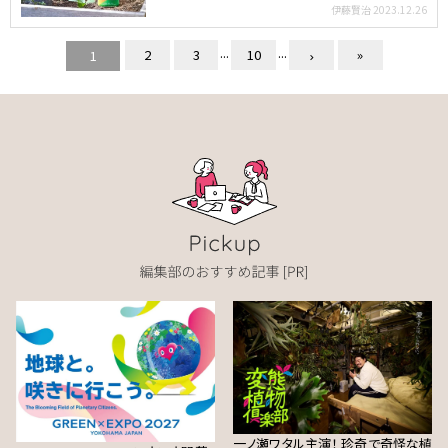
ること。そして安…
伊藤賢治
2023.12.26
...
...
2
3
10
»
1
一ノ瀬ワタル主演！ 珍奇で奇怪な植