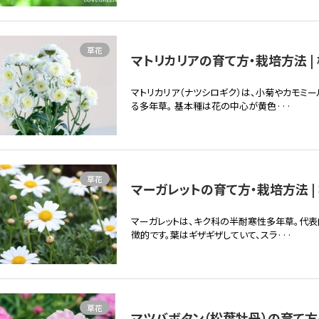
草花
マトリカリアの育て方・栽培方法 |
マトリカリア（ナツシロギク）は、小菊やカモミー
る多年草。 基本種は花の中心が黄色···
草花
マーガレットの育て方・栽培方法 |
マーガレットは、キク科の半耐寒性多年草。代
徴的です。葉はギザギザしていて、スラ···
草花
マツバボタン（松葉牡丹）の育て方・