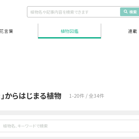
検索
花言葉
植物図鑑
連載
ま」からはじまる植物
1-20件 / 全34件