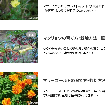
マツヨイグサは、アカバナ科マツヨイグサ属の多
「待宵草」というのが和名の由来です。···
庭木
マンリョウの育て方・栽培方法 | 
つややかな赤い実と常緑の濃い緑色の葉が、お
と並んで古くから縁起の良い庭木として···
草花
マリーゴールドの育て方・栽培方法 
マリーゴールドは、キク科の非耐寒性一年草。
すい植物です。花期は品種にもよります···