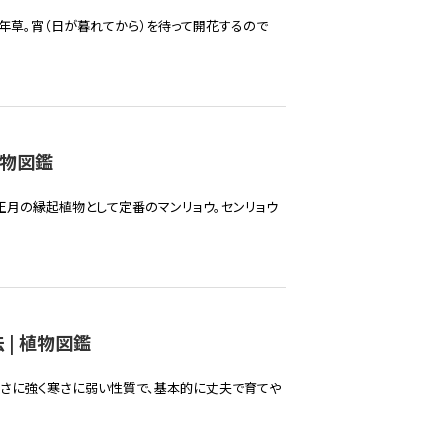
年草。宵（日が暮れてから）を待って開花するので
植物図鑑
正月の縁起植物として定番のマンリョウ。センリョウ
| 植物図鑑
暑さに強く寒さに弱い性質で、基本的に丈夫で育てや