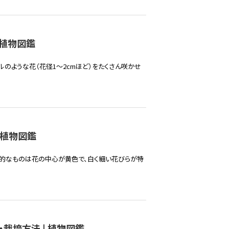
 植物図鑑
ルのような花（花径1～2cmほど）をたくさん咲かせ
 植物図鑑
表的なものは花の中心が黄色で、白く細い花びらが特
栽培方法 | 植物図鑑