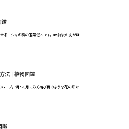
図鑑
らせるニシキギ科の落葉低木です。3m前後の丈がほ
法 | 植物図鑑
のハーブ。7月～8月に咲く結び目のような花の形か
図鑑