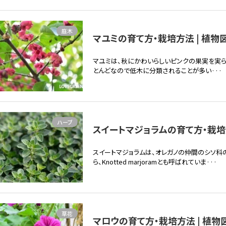
庭木
マユミの育て方・栽培方法 | 植物
マユミは、秋にかわいらしいピンクの果実を実
とんどなので低木に分類されることが多い···
ハーブ
スイートマジョラムの育て方・栽培方
スイートマジョラムは、オレガノの仲間のシソ科
ら、Knotted marjoramとも呼ばれていま···
草花
マロウの育て方・栽培方法 | 植物