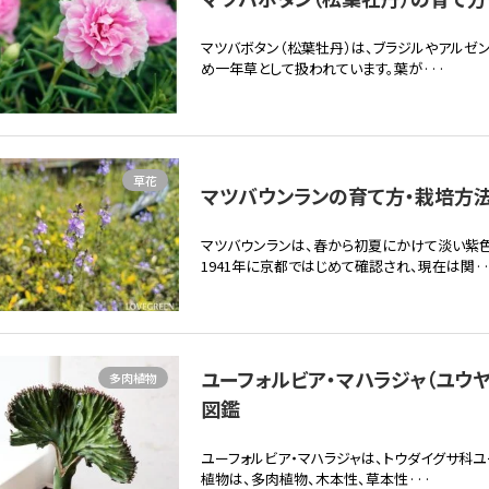
マツバボタン（松葉牡丹）は、ブラジルやアルゼ
め一年草として扱われています。葉が···
草花
マツバウンランの育て方・栽培方法 
マツバウンランは、春から初夏にかけて淡い紫
1941年に京都ではじめて確認され、現在は関··
ユーフォルビア・マハラジャ（ユウヤ
多肉植物
図鑑
ユーフォルビア・マハラジャは、トウダイグサ科
植物は、多肉植物、木本性、草本性···