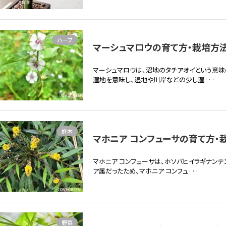
ハーブ
マーシュマロウの育て方・栽培方法 
マーシュマロウは、沼地のタチアオイという意味
湿地を意味し、湿地や川岸などの少し湿···
庭木
マホニア コンフューサの育て方・栽
マホニア コンフューサは、ホソバヒイラギナン
ア属だったため、マホニア コンフュ···
野菜