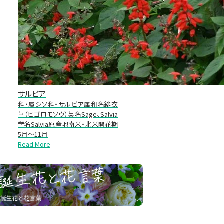
サルビア
科・属シソ科・サルビア属和名緋衣
草（ヒゴロモソウ）英名Sage、Salvia
学名Salvia原産地南米・北米開花期
5月～11月
Read More