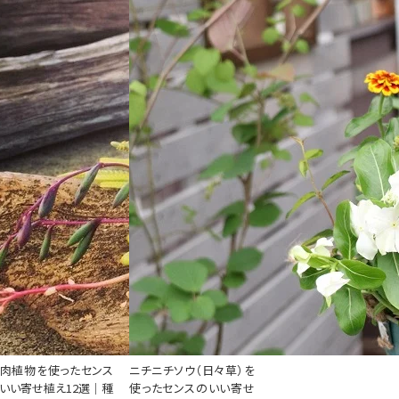
肉植物を使ったセンス
ニチニチソウ（日々草）を
いい寄せ植え12選｜種
使ったセンスのいい寄せ