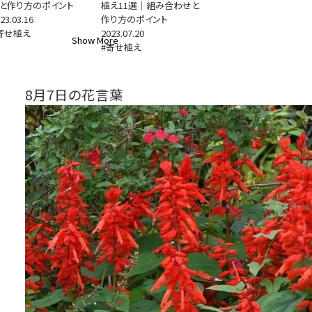
と作り方のポイント
植え11選｜組み合わせと
23.03.16
作り方のポイント
寄せ植え
2023.07.20
Show More
#寄せ植え
8月7日の花言葉