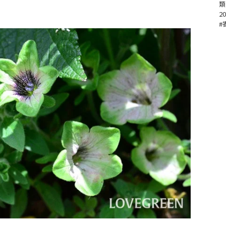
類
20
#