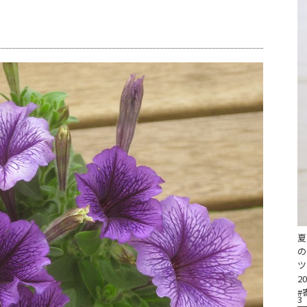
夏
の
ツ
20
#
3