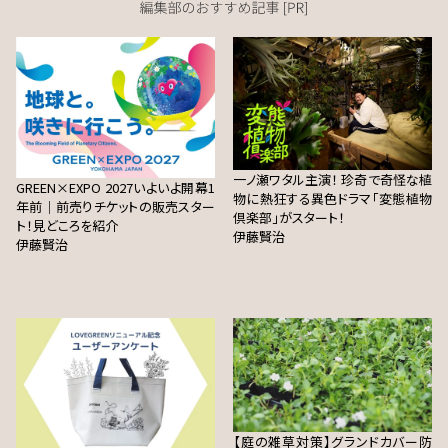
一ノ瀬ワタル主演！ 珍奇で奇怪な植
GREEN×EXPO 2027いよいよ開幕1
物に熱狂する異色ドラマ「変態植物
年前｜前売りチケットの販売スター
倶楽部」がスタート！
ト！見どころを紹介
伊藤賢治
伊藤賢治
【庭の雑草対策】グランドカバー防