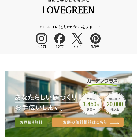
LOVEGREEN 公式アカウントをフォロー！
4.2万
12万
5.5千
7.3千