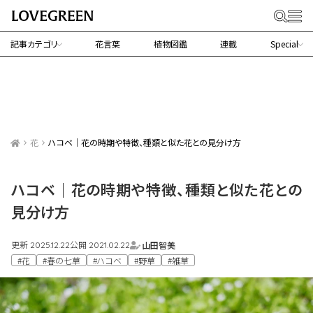
記事カテゴリ
花言葉
植物図鑑
連載
Special
花
ハコベ｜花の時期や特徴、種類と似た花との見分け方
ハコベ｜花の時期や特徴、種類と似た花との
見分け方
更新
公開
山田智美
2025.12.22
2021.02.22
#花
#春の七草
#ハコベ
#野草
#雑草