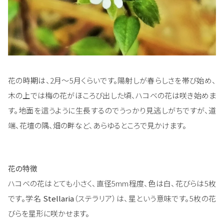
花の時期は、2月～5月くらいです。陽射しが春らしさを帯び始め、
木の上では梅の花がほころび出した頃、ハコベの花は咲き始めま
す。地面を這うように生長するのでうっかり見逃しがちですが、道
端、花壇の隅、畑の畔など、あらゆるところで見かけます。
花の特徴
ハコベの花はとても小さく、直径5mm程度、色は白、花びらは5枚
です。学名
Stellaria
（ステラリア）は、星という意味です。5枚の花
びらを星形に咲かせます。