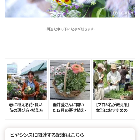
-関連記事の下に記事が続きます-
春に植える花・良い
垂井愛さんに聞い
【プロ5名が教える】
苗の選び方・植え方
た！3月の寄せ植え・
本当におすすめの
のコツ｜プロトリー
簡単でおしゃれな組
ハーブ｜ハーブのあ
フ二子玉川本店 垂
み合わせ方
る暮らし
井愛さん
ヒヤシンスに関連する記事はこちら