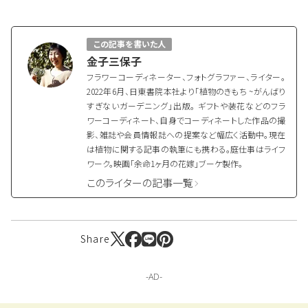
この記事を書いた人
金子三保子
フラワーコーディネーター、フォトグラファー、ライター。
2022年6月、日東書院本社より「植物のきもち ~がんばり
すぎないガーデニング」出版。 ギフトや装花などのフラ
ワーコーディネート、自身でコーディネートした作品の撮
影、雑誌や会員情報誌への提案など幅広く活動中。現在
は植物に関する記事の執筆にも携わる。庭仕事はライフ
ワーク。映画「余命1ヶ月の花嫁」ブーケ製作。
このライターの記事一覧
Share