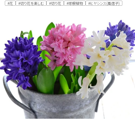
#花
#切り花を楽しむ
#切り花
#球根植物
#ヒヤシンス(風信子)