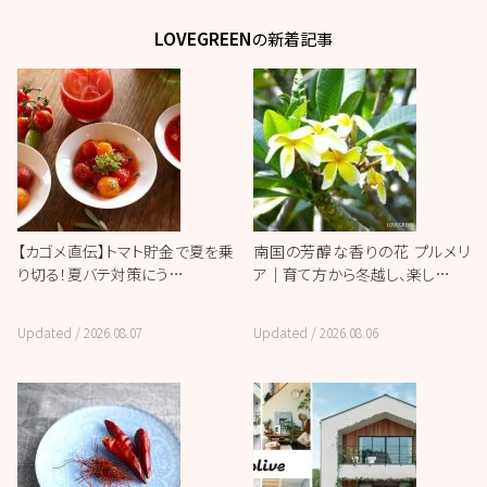
LOVEGREEN
の新着記事
【カゴメ直伝】トマト貯金で夏を乗
南国の芳醇な香りの花 プルメリ
り切る！夏バテ対策にう…
ア｜育て方から冬越し、楽し…
Updated /
2026.08.07
Updated /
2026.08.06