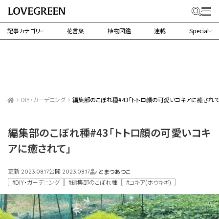
記事カテゴリ
花言葉
植物図鑑
連載
Special
DIY・ガーデニング
編集部のこぼれ種#43「トトロ顔の可愛いコキアに癒されて
編集部のこぼれ種#43「トトロ顔の可愛いコキ
アに癒されて」
更新
公開
とまつあつこ
2023.08.17
2023.08.17
#DIY・ガーデニング
#編集部のこぼれ種
#コキア(ホウキギ)