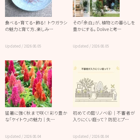
食べる・育てる・飾る！ トウガラシ
その「余白」が、植物との暮らしを
の魅力と育て方、楽しみ…
豊かにする。 Doliveと考…
Updated /
2026.08.05
Updated /
2026.08.05
猛暑に強く秋まで咲く！彩り豊か
初めての庭リノベ⑥｜不審者が
な「ケイトウ」の魅力｜失…
入りにくい庭って？ 防犯とプ…
Updated /
2026.08.04
Updated /
2026.08.04