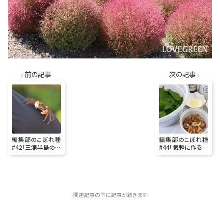
前の記事
次の記事
編集部のこぼれ種
編集部のこぼれ種
#42「三浦半島の小
#44「気軽に作る簡
網代の森（こあじろ
単バジルソース
のもり）に行ってき
（ジェノベーゼソー
ました♪」
ス）の作り方」
-関連記事の下に記事が続きます-