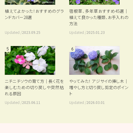
植えてよかった！おすすめのグラ
宿根草、多年草おすすめ45選｜
ンドカバー28選
植えて良かった種類、お手入れの
方法
Updated /
2023.09.25
Updated /
2025.01.23
5
6
ニチニチソウの育て方｜長く花を
やってみた！ アジサイの挿し木｜
楽しむための切り戻しや突然枯
増やし方と切り戻し剪定のポイン
れる原因
ト
Updated /
2025.06.11
Updated /
2026.03.01