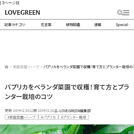
| 3ページ目
記事カテゴリ
花言葉
植物図鑑
連載
Special
家庭菜園・ハーブ
パプリカをベランダ菜園で収穫！育て方とプランター栽培の
パプリカをベランダ菜園で収穫！育て方とプラ
ンター栽培のコツ
更新
公開
LOVEGREEN編集部
2019.12.20
2019.12.20
#家庭菜園・ハーブ
#パプリカ
#プランター栽培