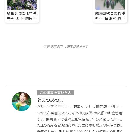
編集部のこぼれ種
編集部のこぼれ種
#64「山下・関内～
#66「星形の青い
元町・山手エリアの
花・ボリジが可愛く
花見散歩＠横浜」
咲きました♪」
-関連記事の下に記事が続きます-
この記事を書いた人
とまつあつこ
グリーンアドバイザー、野菜ソムリエ。園芸店・フラワー
ショップ、菜園スタッフ、寄せ植え講師、個人邸のお庭管理
など、園芸業界で植物全般を幅広く学び経験してきまし
た。LOVEGREEN編集部では、主に寄せ植えや家庭菜園、
季節のリース、取材記事などを担当。人が植物と心地良く