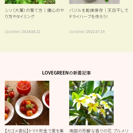
シソ（大葉）の育て方｜摘心のや
バジルを乾燥保存｜天日干しで
り方やタイミング
ドライハーブを作ろう！
Updated /
2024.08.22
Updated /
2022.07.10
LOVEGREEN
の新着記事
【カゴメ直伝】トマト貯金で夏を乗
南国の芳醇な香りの花 プルメリ