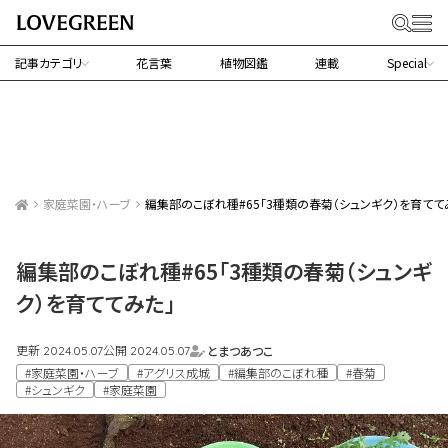
記事カテゴリ
花言葉
植物図鑑
連載
Special
家庭菜園・ハーブ
編集部のこぼれ種#65「3種類の春菊（シュンギク）を育てて
編集部のこぼれ種#65「3種類の春菊（シュンギ
ク）を育ててみた」
更新
公開
とまつあつこ
2024.05.07
2024.05.07
#家庭菜園・ハーブ
#アグリス成城
#編集部のこぼれ種
#春菊
#シュンギク
#家庭菜園