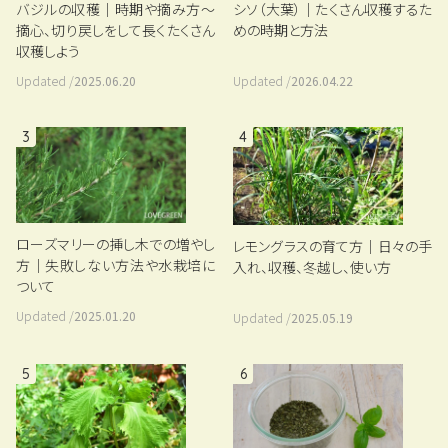
バジルの収穫｜時期や摘み方～
シソ（大葉）｜たくさん収穫するた
摘心、切り戻しをして長くたくさん
めの時期と方法
収穫しよう
Updated /
2025.06.20
Updated /
2026.04.22
3
4
ローズマリーの挿し木での増やし
レモングラスの育て方｜日々の手
方｜失敗しない方法や水栽培に
入れ、収穫、冬越し、使い方
ついて
Updated /
2025.01.20
Updated /
2025.05.19
5
6