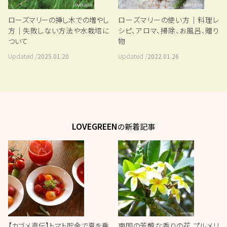
ローズマリーの挿し木での増やし
ローズマリーの使い方｜料理レ
方｜失敗しない方法や水栽培に
シピ、アロマ、掃除、お風呂、贈り
ついて
物
Updated /
2025.01.20
Updated /
2022.01.26
LOVEGREEN
の新着記事
【カゴメ直伝】トマト貯金で夏を乗
南国の芳醇な香りの花 プルメリ