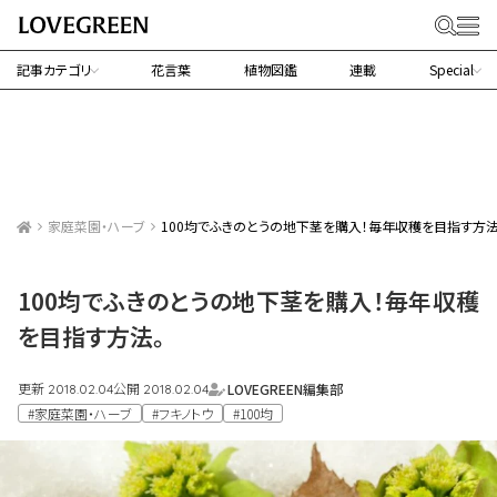
記事カテゴリ
花言葉
植物図鑑
連載
Special
家庭菜園・ハーブ
100均でふきのとうの地下茎を購入！毎年収穫を目指す方法
100均でふきのとうの地下茎を購入！毎年収穫
を目指す方法。
更新
公開
LOVEGREEN編集部
2018.02.04
2018.02.04
#家庭菜園・ハーブ
#フキノトウ
#100均