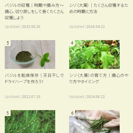
バジルの収穫｜時期や摘み方～
シソ（大葉）｜たくさん収穫するた
摘心、切り戻しをして長くたくさん
めの時期と方法
収穫しよう
Updated /
2025.06.20
Updated /
2026.04.22
3
4
バジルを乾燥保存｜天日干しで
シソ（大葉）の育て方｜摘心のや
ドライハーブを作ろう！
り方やタイミング
Updated /
2022.07.10
Updated /
2024.08.22
5
6