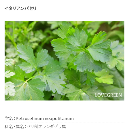
イタリアンパセリ
学名：
Petroselinum neapolitanum
科名・属名：セリ科オランダゼリ属