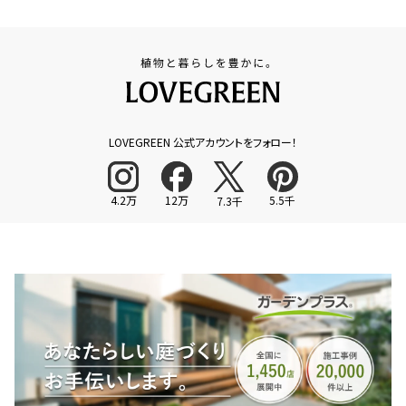
LOVEGREEN 公式アカウントをフォロー！
4.2万
12万
5.5千
7.3千