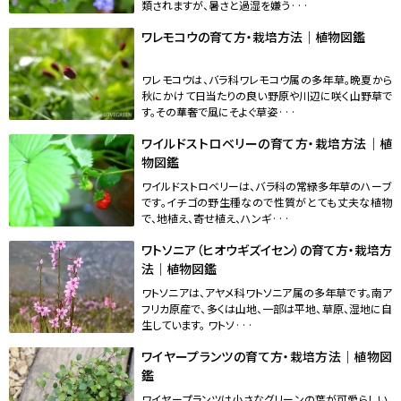
類されますが、暑さと過湿を嫌う···
ワレモコウの育て方・栽培方法｜植物図鑑
ワレモコウは、バラ科ワレモコウ属の多年草。晩夏から
秋にかけて日当たりの良い野原や川辺に咲く山野草で
す。その華奢で風にそよぐ草姿···
ワイルドストロベリーの育て方・栽培方法｜植
物図鑑
ワイルドストロベリーは、バラ科の常緑多年草のハーブ
です。イチゴの野生種なので性質がとても丈夫な植物
で、地植え、寄せ植え、ハンギ···
ワトソニア（ヒオウギズイセン）の育て方・栽培方
法｜植物図鑑
ワトソニアは、アヤメ科ワトソニア属の多年草です。南ア
フリカ原産で、多くは山地、一部は平地、草原、湿地に自
生しています。 ワトソ···
ワイヤープランツの育て方・栽培方法｜植物図
鑑
ワイヤープランツは小さなグリーンの葉が可愛らしい、