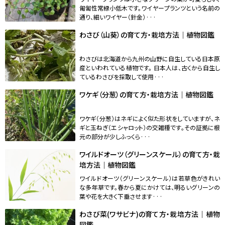
匍匐性常緑小低木です。ワイヤープランツという名前の
通り、細いワイヤー（針金）···
わさび（山葵）の育て方・栽培方法｜植物図鑑
わさびは北海道から九州の山野に自生している日本原
産といわれている植物です。 日本人は、古くから自生し
ているわさびを採取して使用···
ワケギ（分葱）の育て方・栽培方法｜植物図鑑
ワケギ（分葱）はネギによく似た形状をしていますが、ネ
ギと玉ねぎ（エシャロット）の交雑種です。その証拠に根
元の部分が少しふっくら···
ワイルドオーツ（グリーンスケール）の育て方・栽
培方法｜植物図鑑
ワイルドオーツ（グリーンスケール）は若草色がきれい
な多年草です。春から夏にかけては、明るいグリーンの
葉や花を大きく下垂させます···
わさび菜(ワサビナ)の育て方・栽培方法｜植物
図鑑