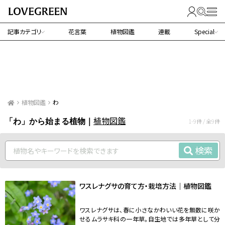
記事カテゴリ
花言葉
植物図鑑
連載
Special
植物図鑑
わ
植物図鑑
「わ」から始まる植物｜
1-9件 / 全9件
検索
ワスレナグサの育て方・栽培方法｜植物図鑑
ワスレナグサは、春に小さなかわいい花を無数に咲か
せるムラサキ科の一年草。自生地では多年草として分