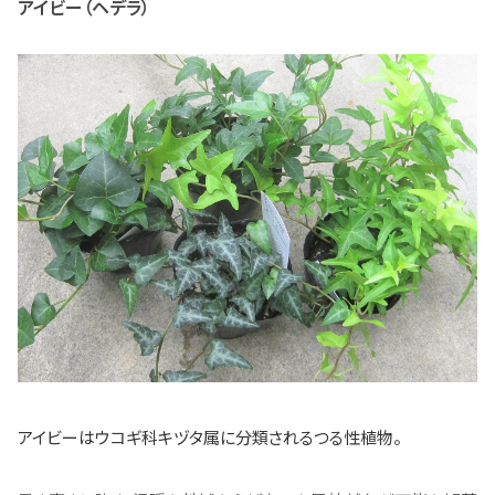
アイビー（ヘデラ）
アイビーはウコギ科キヅタ属に分類されるつる性植物。