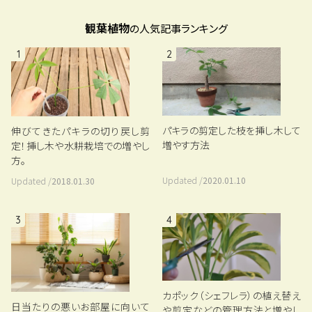
観葉植物
の人気記事ランキング
1
2
パキラの剪定した枝を挿し木して
伸びてきたパキラの切り戻し剪
増やす方法
定！挿し木や水耕栽培での増やし
方。
Updated /
2020.01.10
Updated /
2018.01.30
3
4
カポック（シェフレラ）の植え替え
日当たりの悪いお部屋に向いて
や剪定などの管理方法と増やし