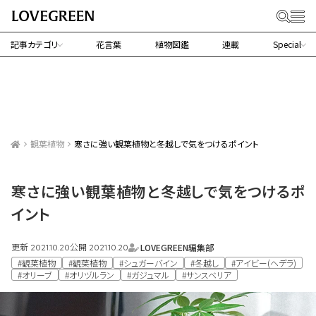
記事カテゴリ
花言葉
植物図鑑
連載
Special
観葉植物
寒さに強い観葉植物と冬越しで気をつけるポイント
寒さに強い観葉植物と冬越しで気をつけるポ
イント
更新
公開
LOVEGREEN編集部
2021.10.20
2021.10.20
#観葉植物
#観葉植物
#シュガーバイン
#冬越し
#アイビー(ヘデラ)
#オリーブ
#オリヅルラン
#ガジュマル
#サンスベリア