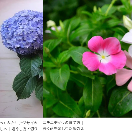
ニチニチソウの育て方｜
ってみた！ アジサイの
長く花を楽しむための切
し木｜増やし方と切り