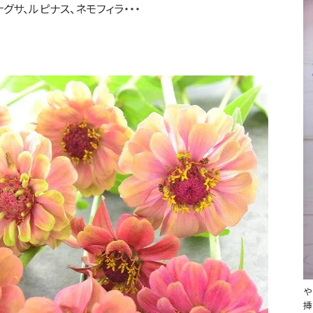
サ、ルピナス、ネモフィラ・・・
や
挿