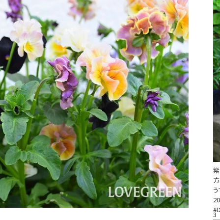
方
う
20
#
3