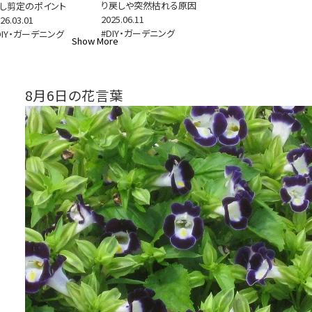
り戻しや突然枯れる原因
し剪定のポイント
2025.06.11
26.03.01
#DIY・ガーデニング
DIY・ガーデニング
Show More
8月6日の花言葉