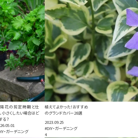
紫陽花の剪定時期と仕
植えてよかった！おすすめ
、小さくしたい場合はど
のグランドカバー28選
する？
2023.09.25
26.05.01
#DIY・ガーデニング
DIY・ガーデニング
4