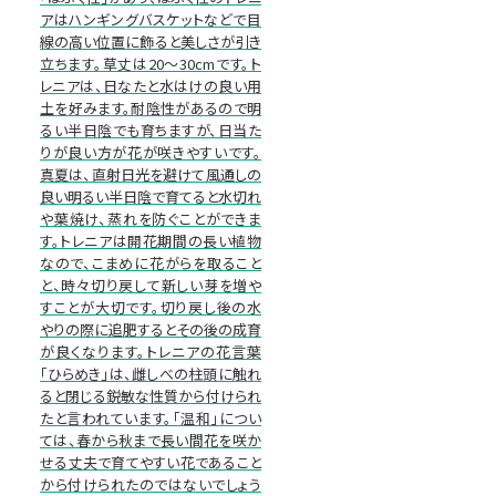
アはハンギングバスケットなどで目
線の高い位置に飾ると美しさが引き
立ちます。草丈は20～30cmです。ト
レニアは、日なたと水はけの良い用
土を好みます。耐陰性があるので明
るい半日陰でも育ちますが、日当た
りが良い方が花が咲きやすいです。
真夏は、直射日光を避けて風通しの
良い明るい半日陰で育てると水切れ
や葉焼け、蒸れを防ぐことができま
す。トレニアは開花期間の長い植物
なので、こまめに花がらを取ること
と、時々切り戻して新しい芽を増や
すことが大切です。切り戻し後の水
やりの際に追肥するとその後の成育
が良くなります。トレニアの花言葉
「ひらめき」は、雌しべの柱頭に触れ
ると閉じる鋭敏な性質から付けられ
たと言われています。「温和」につい
ては、春から秋まで長い間花を咲か
せる丈夫で育てやすい花であること
から付けられたのではないでしょう