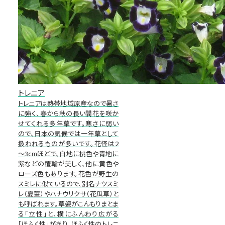
トレニア
トレニアは熱帯地域原産なので暑さ
に強く、春から秋の長い間花を咲か
せてくれる多年草です。寒さに弱い
ので、日本の気候では一年草として
扱われるものが多いです。花径は2
～3cmほどで、白地に桃色や青地に
紫などの覆輪が美しく、他に黄色や
ローズ色もあります。花色が野生の
スミレに似ているので、別名ナツスミ
レ（夏菫）やハナウリクサ（花瓜草）と
も呼ばれます。草姿がこんもりまとま
る「立性」と、横にふんわり広がる
「ほふく性」があり、ほふく性のトレニ