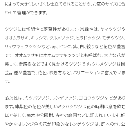
によって大きくも小さくも仕立てられることから、お庭のサイズに合
わせて管理ができます。
ツツジには常緑性と落葉性があります。常緑性は、ヤマツツジや
オオムラサキ、キリシマ、クルメツツジ、ヒラドツツジ、モチツツジ、
リュウキュウツツジなど、赤、ピンク、紫、白、絞りなど花色が豊富
です。オオムラサキはオオムラサキツツジとも呼ばれ、大きな花が
美しく、街路樹などでよく見かけるツツジです。クルメツツジは園
芸品種が豊富で、花色、咲き方など、バリエーションに富んでいま
す。
落葉性は、ミツバツツジ、レンゲツツジ、ゴヨウツツジなどがあり
ます。薄紫色の花色が美しいミツバツツジは花の時期は息を飲む
ほど美しく、庭木や公園樹、寺社の庭園などに好まれています。鮮
やかなオレンジ色の花が印象的なレンゲツツジは、庭木の他、公