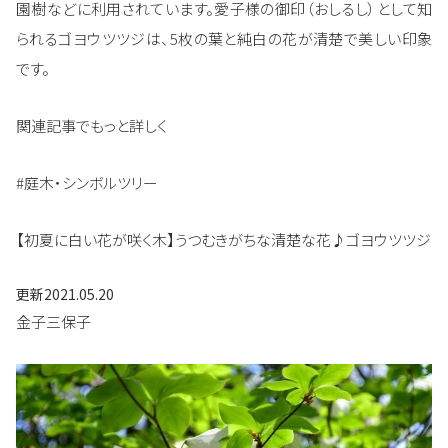
園樹などに利用されています。愛子様の御印（おしるし）として知
られるゴヨウツツジは、5枚の葉と純白の花が清楚で美しい印象
です。
関連記事でもっと詳しく
#庭木・シンボルツリー
【初夏に白い花が咲く木】うつむきがちな清楚な花♪ゴヨウツツジ
更新
2021.05.20
金子三保子