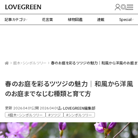
記事カテゴリ
花言葉
植物図鑑
連載
Special
庭木・シンボルツリー
春のお庭を彩るツツジの魅力｜和風から洋風のお庭ま
春のお庭を彩るツツジの魅力｜和風から洋風
のお庭までなじむ種類と育て方
更新
公開
LOVEGREEN編集部
2026.04.01
2026.04.01
#庭木・シンボルツリー
#ツツジ
#シンボルツリー