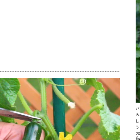
バ
み
し
う
20
3
#