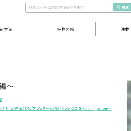
検索
花言葉
植物図鑑
連載
穫編〜
部
ウリ(胡瓜・きゅうり)
# プランター栽培
# ベランダ菜園～sana garden～