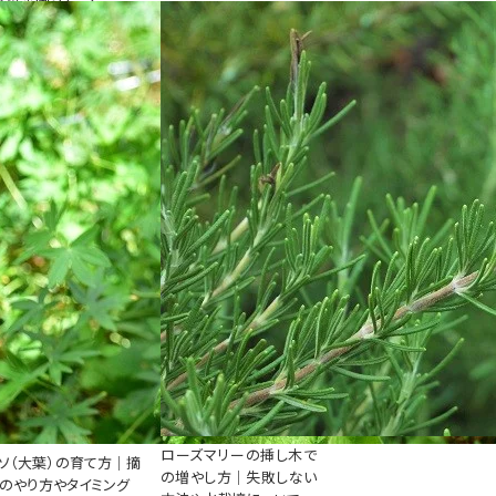
ローズマリーの挿し木で
ソ（大葉）の育て方｜摘
の増やし方｜失敗しない
のやり方やタイミング