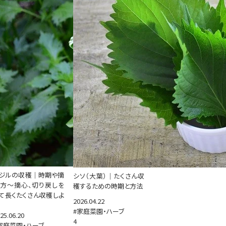
ジルの収穫｜時期や摘
シソ（大葉）｜たくさん収
方～摘心、切り戻しを
穫するための時期と方法
て長くたくさん収穫しよ
2026.04.22
#家庭菜園・ハーブ
25.06.20
4
家庭菜園・ハーブ