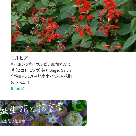
サルビア
科・属シソ科・サルビア属和名緋衣
草（ヒゴロモソウ）英名Sage、Salvia
学名Salvia原産地南米・北米開花期
5月～11月
Read More