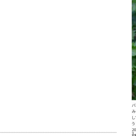
バ
み
し
う
20
3
#