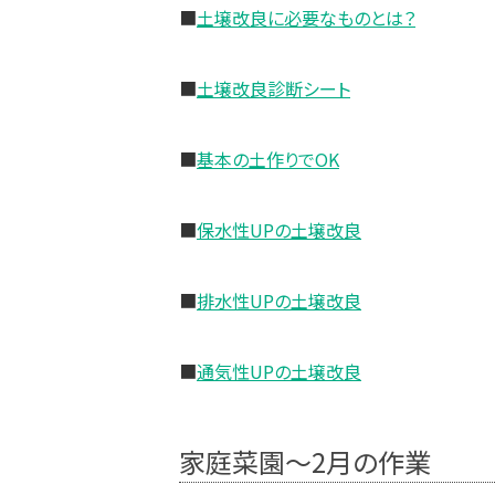
■
土壌改良に必要なものとは？
■
土壌改良診断シート
■
基本の土作りでOK
■
保水性UPの土壌改良
■
排水性UPの土壌改良
■
通気性UPの土壌改良
家庭菜園〜2月の作業