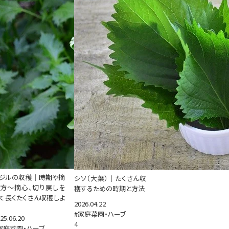
ジルの収穫｜時期や摘
シソ（大葉）｜たくさん収
方～摘心、切り戻しを
穫するための時期と方法
て長くたくさん収穫しよ
2026.04.22
#家庭菜園・ハーブ
25.06.20
4
家庭菜園・ハーブ