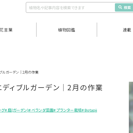
検索
花言葉
植物図鑑
連載
ブルガーデン｜2月の作業
エディブルガーデン｜2月の作業
ング
# 庭(ガーデン)
# ベランダ菜園
# プランター栽培
# Botapii