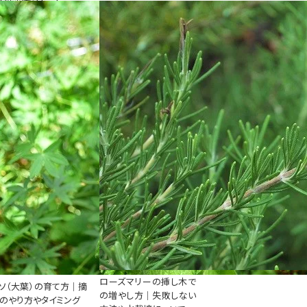
ローズマリーの挿し木で
ソ（大葉）の育て方｜摘
の増やし方｜失敗しない
のやり方やタイミング