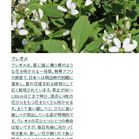
クレオメ
クレオメは、夏に風に舞う蝶のよう
な花を咲かせる一年草。熱帯アフリ
カ原産で、日本へは明治時代初期に
渡来し、夏の花壇を彩る植物として
広く栽培されています。草丈が80～
120cmほどまで伸び、頂点に4枚の
花びらをもつ花をたくさん咲かせま
す。太くて長い雌しべと、さらに長い
雄しべが突出している姿が特徴的で
す。クレオメの花ひとつひとつの寿命
は短いですが、毎日先端に向かって
咲き進み、新しい花が開くので長い