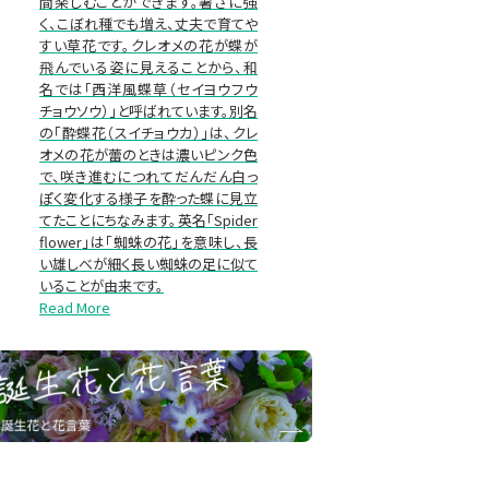
間楽しむことができます。暑さに強
く、こぼれ種でも増え、丈夫で育てや
すい草花です。クレオメの花が蝶が
飛んでいる姿に見えることから、和
名では「西洋風蝶草（セイヨウフウ
チョウソウ）」と呼ばれています。別名
の「酔蝶花（スイチョウカ）」は、クレ
オメの花が蕾のときは濃いピンク色
で、咲き進むにつれてだんだん白っ
ぽく変化する様子を酔った蝶に見立
てたことにちなみます。英名「Spider
flower」は「蜘蛛の花」を意味し、長
い雄しべが細く長い蜘蛛の足に似て
いることが由来です。
Read More