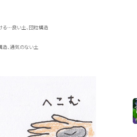
砕ける…良い土、団粒構造
構造、通気のない土