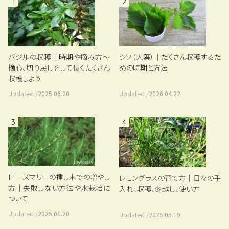
1
2
バジルの収穫｜時期や摘み方～
シソ（大葉）｜たくさん収穫するた
摘心、切り戻しをして長くたくさん
めの時期と方法
収穫しよう
Updated /
2025.06.20
Updated /
2026.04.22
3
4
ローズマリーの挿し木での増やし
レモングラスの育て方｜日々の手
方｜失敗しない方法や水栽培に
入れ、収穫、冬越し、使い方
ついて
Updated /
2025.01.20
Updated /
2025.05.19