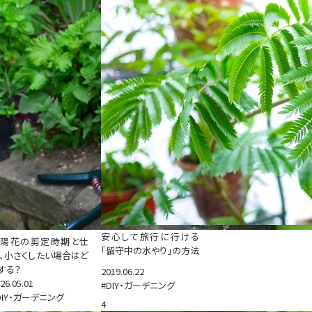
安心して旅行に行ける
紫陽花の剪定時期と仕
「留守中の水やり」の方法
、小さくしたい場合はど
する？
2019.06.22
26.05.01
#DIY・ガーデニング
DIY・ガーデニング
4