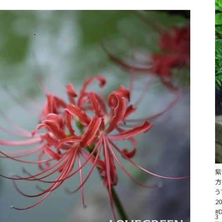
方
う
20
#
3