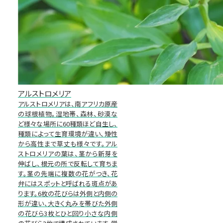
アルストロメリア
アルストロメリアは、南アフリカ原産
の球根植物。湿地帯、森林、砂漠な
ど様々な場所に60種類ほど自生し、
種類によって生育環境が違い、矮性
から高性まで草丈も様々です。アル
ストロメリアの葉は、茎から新芽を
伸ばし、根元の所で反転して育ちま
す。茎の先端に複数の花がつき、花
弁にはスポットと呼ばれる斑点があ
ります。6枚の花びらは外側と内側の
形が違い、大きく丸みを帯びた外側
の花びら3枚とひと回り小さな内側