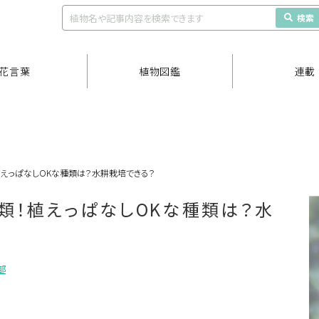
検索
花言葉
植物図鑑
連載
えっぱなしOKな種類は？水耕栽培できる？
類！植えっぱなしOKな種類は？水
部