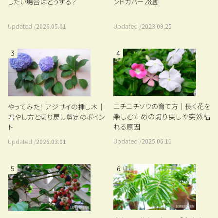
したい場合はどうする？
ンドカバー28選
Updated /
2026.05.01
Updated /
2023.09.25
3
4
ニチニチソウの育て方｜長く花を
やってみた！ アジサイの挿し木｜
楽しむための切り戻しや突然枯
増やし方と切り戻し剪定のポイン
れる原因
ト
Updated /
2025.06.11
Updated /
2026.03.01
5
6