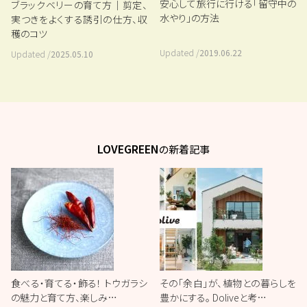
安心して旅行に行ける「留守中の
ブラックベリーの育て方｜剪定、
水やり」の方法
実つきをよくする誘引の仕方、収
穫のコツ
Updated /
2019.06.22
Updated /
2025.05.10
LOVEGREEN
の新着記事
食べる・育てる・飾る！ トウガラシ
その「余白」が、植物との暮らしを
の魅力と育て方、楽しみ…
豊かにする。 Doliveと考…