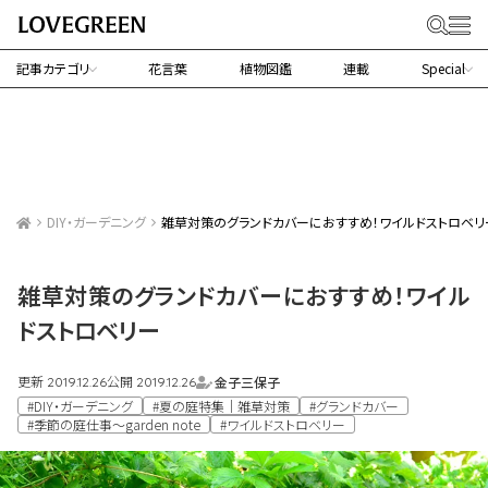
記事カテゴリ
花言葉
植物図鑑
連載
Special
DIY・ガーデニング
雑草対策のグランドカバーにおすすめ！ワイルドストロベリ
雑草対策のグランドカバーにおすすめ！ワイル
ドストロベリー
更新
公開
金子三保子
2019.12.26
2019.12.26
#DIY・ガーデニング
#夏の庭特集｜雑草対策
#グランドカバー
#季節の庭仕事～garden note
#ワイルドストロベリー